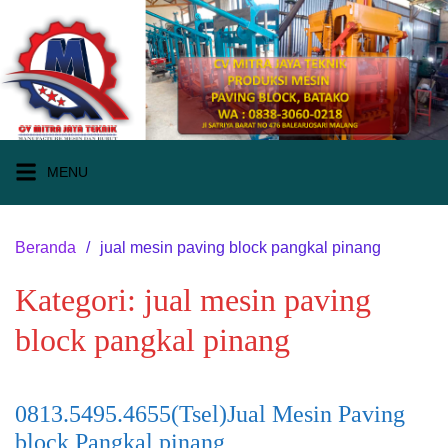
Langsung
ke
konten
MENU
Beranda
jual mesin paving block pangkal pinang
Kategori:
jual mesin paving
block pangkal pinang
0813.5495.4655(Tsel)Jual Mesin Paving
block Pangkal pinang