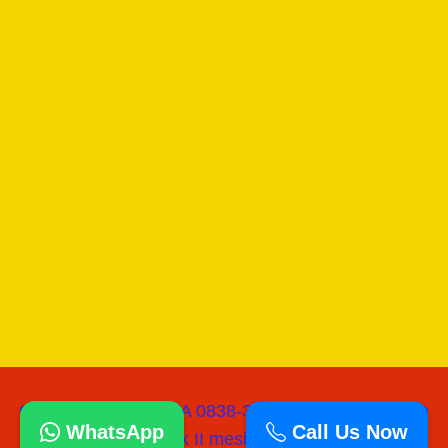
Copyright © 2026 WA 0838-3060-0218 I Jual Mesin
WhatsApp
Call Us Now
paving block II mesinpress batako