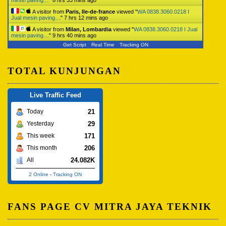
mesin paving…
"
6 hrs 33 mins ago
A visitor from
Paris, Ile-de-france
viewed "
WA 0838.3060.0218 I
Jual mesin paving…
"
7 hrs 12 mins ago
A visitor from
Milan, Lombardia
viewed "
WA 0838.3060.0218 I Jual
mesin paving…
"
9 hrs 40 mins ago
Get Script
Real Time
Tracking ON
TOTAL KUNJUNGAN
Live Traffic Feed
21
Today
29
Yesterday
171
This week
206
This month
24.082K
All
2 Online
-
Tracking ON
FANS PAGE CV MITRA JAYA TEKNIK