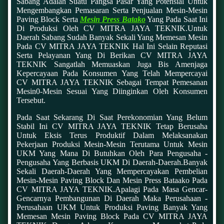
Sabang Adalah Suatu Pangsa Pasar Yang Potensial Untuk
Mengembangkan Pemasaran Serta Penjualan Mesin-Mesin
Paving Block Serta
Mesin Press Batako
Yang Pada Saat Ini
Di Produksi Oleh CV MITRA JAYA TEKNIK.Untuk
Daerah Sabang Sudah Banyak Sekali Yang Memesan Mesin
Pada CV MITRA JAYA TEKNIK Hal Ini Selain Reputasi
Serta Pelayanan Yang Di Berikan CV MITRA JAYA
TEKNIK Sangatlah Memuaskan Juga Bis Amenjaga
Kepercayaan Pada Konsumen Yang Telah Mempercayai
CV MITRA JAYA TEKNIK Sebagai Tempat Pemesanan
Mesin0-Mesin Sesuai Yang Diinginkan Oleh Konsumen
Tersebut.
Pada Saat Sekarang Di Saat Perekonomian Yang Belum
Stabil Ini CV MITRA JAYA TEKNIK Tetap Berusaha
Untuk Eksis Terus Produktif Dalam Melaksanakan
Pekerjaan Produksi Mesin-Mesin Terutama Untuk Mesin
UKM Yang Mana Di Butuhkan Oleh Para Pengusaha -
Pengusaha Yang Berbasis UKM Di Daerah-Daerah.Banyak
Sekali Daerah-Daerah Yang Mempercayakan Pembelian
Mesin-Mesin Paving Block Dan Mesin Press Bataako Pada
CV MITRA JAYA TEKNIK.Apalagi Pada Masa Gencar-
Gencarnya Pembangunan Di Daerah Maka Perusahaan -
Perusahaan UKM Untuk Produksi Paving Banyak Yang
Memesan Mesin Paving Block Pada CV MITRA JAYA