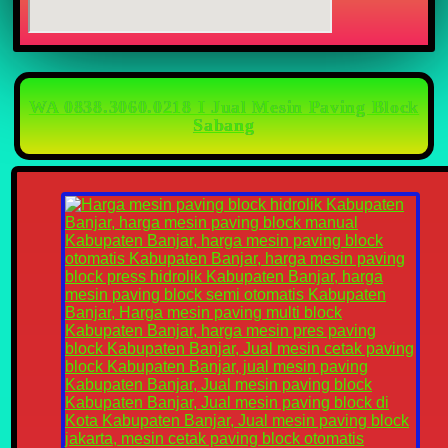
WA 0838.3060.0218 I Jual Mesin Paving Block
Sabang