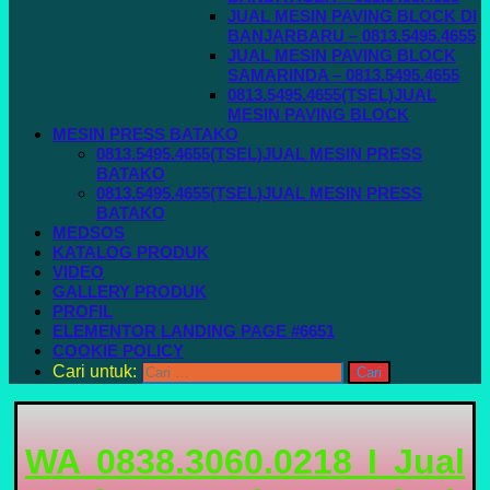
JUAL MESIN PAVING BLOCK DI
BANJARBARU – 0813.5495.4655
JUAL MESIN PAVING BLOCK
SAMARINDA – 0813.5495.4655
0813.5495.4655(TSEL)JUAL
MESIN PAVING BLOCK
MESIN PRESS BATAKO
0813.5495.4655(TSEL)JUAL MESIN PRESS
BATAKO
0813.5495.4655(TSEL)JUAL MESIN PRESS
BATAKO
MEDSOS
KATALOG PRODUK
VIDEO
GALLERY PRODUK
PROFIL
ELEMENTOR LANDING PAGE #6651
COOKIE POLICY
Cari untuk:
WA 0838.3060.0218 I Jual