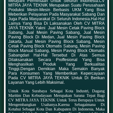
Melayani Permintaan Untuk Seluruh Indonesia.CV
MITRA JAYA TEKNIK Merupakan Suatu Perusahaan
Produksi Mesin-Mesin Berbasis UKM Yang Bisa
Meberikan Pelayanan Pada Masyarakat Sabang Dan
Juga Pada Masyarakat Di Seluruh Indonesia.hal-Hal
Lainya Yang Bisa Di Laksanakan Oleh CV MITRA
JAYA TEKNIK Yakni
Jual Mesin Cetak Paving Block
Sabang, Jual Mesin Paving Sabang, Jual Mesin
Paving Block Di Medan, Jual Mesin Paving Block
Jakarta, Jual Mesin Paving Block Sabang, Mesin
Cetak Paving Block Otomatis Sabang, Mesin Paving
Block Manual Sabang, Mesin Paving Block Otomatis
Sabang
Dari Hal-Hal Tersebut Di Atas Semua
Dilaksanakan Secara Proffesional Yang Bisa
Menghasilkan Produk Yang Berkualitas
Tinggi.Dengan Demikian Maka Semakin Banyak
Para Konsumen Yang Memberikan Kepercayaan
Pada CV MITRA JAYA TEKNIK Untuk Di Berikan
Layanan Yang Lebih Maksimal.
Untuk Kota Surabaya Sebagai Kota Industri, Dagang
Maritim Dan Kebudayaan Merupakan Sarana Tepat Bagi
CV MITRA JAYA TEKNIK Untuk Terus Berupaya Untuk
Mengembangkan Usahanya.karena Sebagaimana Di
Ketahui Sebagai Kota Dan Kabupaten Di Indonesia, Maka