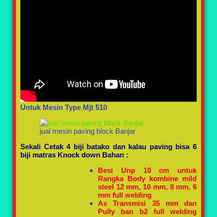
Untuk Mesin Type Mjt 510
jual mesin paving block Banjar
Sekali Cetak 4 biji batako dan kalau paving bisa 6
biji matras Knock down
Bahan :
Besi Unp 10 cm untuk
Rangka Body kombine mild
steel 12 mm, 10 mm, 8 mm, 6
mm full welding
As Transmisi 35 mm dan
Pully ban b2 full welding