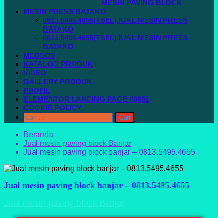
MESIN PAVING BLOCK
MESIN PRESS BATAKO
0813.5495.4655(TSEL)JUAL MESIN PRESS
BATAKO
0813.5495.4655(TSEL)JUAL MESIN PRESS
BATAKO
MEDSOS
KATALOG PRODUK
VIDEO
GALLERY PRODUK
PROFIL
ELEMENTOR LANDING PAGE #6651
COOKIE POLICY
Beranda
Jual mesin paving block Banjar
Jual mesin paving block banjar – 0813.5495.4655
Jual mesin paving block banjar – 0813.5495.4655
Jual mesin paving block Banjar
·