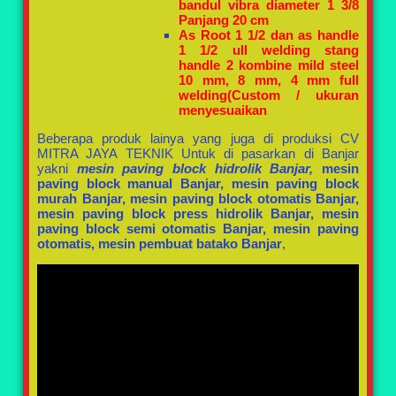
bandul vibra diameter 1 3/8
Panjang 20 cm
As Root 1 1/2 dan as handle
1 1/2 ull welding stang
handle 2 kombine mild steel
10 mm, 8 mm, 4 mm full
welding(Custom / ukuran
menyesuaikan
Beberapa produk lainya yang juga di produksi CV
MITRA JAYA TEKNIK Untuk di pasarkan di Banjar
yakni
mesin paving block hidrolik Banjar,
mesin
paving block manual Banjar, mesin paving block
murah Banjar, mesin paving block otomatis Banjar,
mesin paving block press hidrolik Banjar, mesin
paving block semi otomatis Banjar, mesin paving
otomatis, mesin pembuat batako Banjar
,