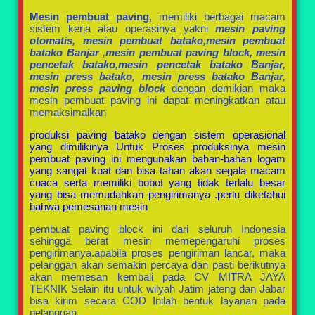
Mesin pembuat paving
, memiliki berbagai macam
sistem kerja atau operasinya yakni
mesin paving
otomatis, mesin pembuat batako,mesin pembuat
batako Banjar ,mesin pembuat paving block, mesin
pencetak batako,mesin pencetak batako Banjar,
mesin press batako, mesin press batako Banjar,
mesin press paving block
dengan demikian maka
mesin pembuat paving ini dapat meningkatkan atau
memaksimalkan
produksi paving batako dengan sistem operasional
yang dimilikinya Untuk Proses produksinya mesin
pembuat paving ini mengunakan bahan-bahan logam
yang sangat kuat dan bisa tahan akan segala macam
cuaca serta memiliki bobot yang tidak terlalu besar
yang bisa memudahkan pengirimanya .perlu diketahui
bahwa pemesanan mesin
pembuat paving block ini dari seluruh Indonesia
sehingga berat mesin memepengaruhi proses
pengirimanya.apabila proses pengiriman lancar, maka
pelanggan akan semakin percaya dan pasti berikutnya
akan memesan kembali pada CV MITRA JAYA
TEKNIK Selain itu untuk wilyah Jatim jateng dan Jabar
bisa kirim secara COD Inilah bentuk layanan pada
pelanggan.