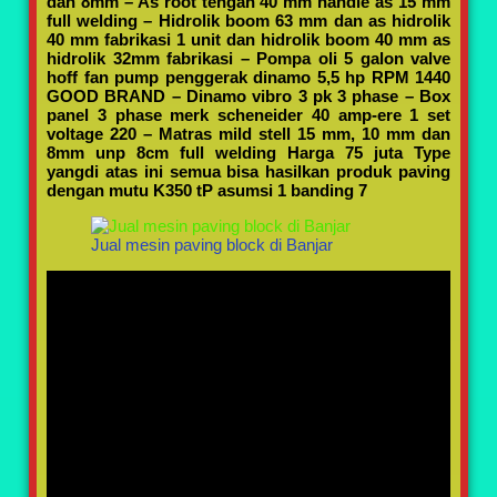
dan 8mm
– As root tengah 40 mm handle as 15 mm
full welding
– Hidrolik boom 63 mm dan as hidrolik
40 mm fabrikasi 1 unit dan hidrolik boom 40 mm as
hidrolik 32mm fabrikasi
– Pompa oli 5 galon valve
hoff fan pump penggerak dinamo 5,5 hp RPM 1440
GOOD BRAND
– Dinamo vibro 3 pk 3 phase
– Box
panel 3 phase merk scheneider 40 amp-ere 1 set
voltage 220
– Matras mild stell 15 mm, 10 mm dan
8mm unp 8cm full welding
Harga 75 juta
Type
yangdi atas ini semua bisa hasilkan produk paving
dengan mutu K350
tP asumsi 1 banding 7
Jual mesin paving block di Banjar