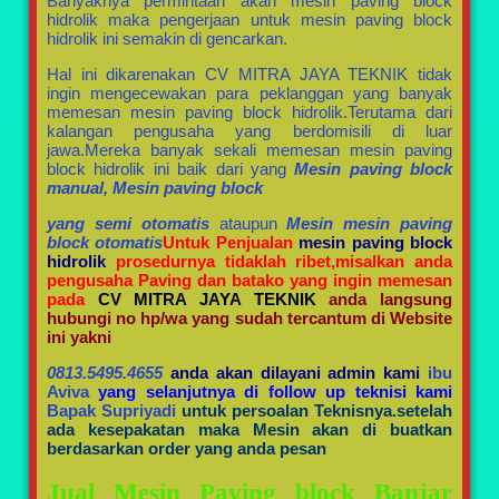
Banyaknya permintaan akan mesin paving block
hidrolik maka pengerjaan untuk mesin paving block
hidrolik ini semakin di gencarkan.
Hal ini dikarenakan CV MITRA JAYA TEKNIK tidak
ingin mengecewakan para peklanggan yang banyak
memesan mesin paving block hidrolik.Terutama dari
kalangan pengusaha yang berdomisili di luar
jawa.Mereka banyak sekali memesan mesin paving
block hidrolik ini baik dari yang
Mesin paving block
manual, Mesin paving block
yang semi otomatis
ataupun
Mesin mesin paving
block otomatis
Untuk Penjualan
mesin paving block
hidrolik
prosedurnya tidaklah ribet,misalkan anda
pengusaha Paving dan batako yang ingin memesan
pada
CV MITRA JAYA TEKNIK
anda langsung
hubungi no hp/wa yang sudah tercantum di Website
ini yakni
0813.5495.4655
anda akan dilayani admin kami
ibu
Aviva
yang selanjutnya di follow up teknisi kami
Bapak Supriyadi
untuk persoalan Teknisnya.setelah
ada kesepakatan maka Mesin akan di buatkan
berdasarkan order yang anda pesan
Jual Mesin Paving block Banjar