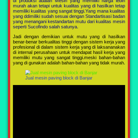
di produksi adalah Mesin yang memiliki harga lebih
murah akan tetapi untuk kualitas yang di hasilkan tetap
memiliki kualitas yang sangat tinggi.Yang mana kualitas
yang ddimiliki sudah sesuai dengan Standartisasi badan
yang menangani kestandartan mutu dari kualitas mesin
seperti Sucofindo salah satunya.
Jadi dengan demikian untuk mutu yang di hasilkan
benar-benar berkualitas tinggi dengan sistem kerja yang
profesional di dalam sistem kerja yang di laksananakan
di internal perusahaan untuk mendapat hasil kerja yang
memiliki mutu yang sangat tinggi.meski bahan-bahan
yang di gunakan adalah bahan-bahan yang tidak murah.
Jual mesin paving block di Banjar