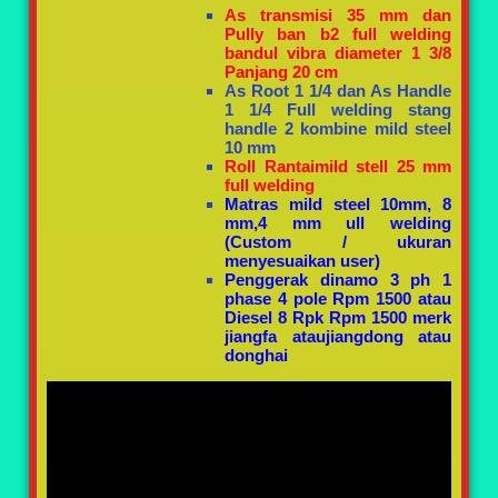
As transmisi 35 mm dan
Pully ban b2 full welding
bandul vibra diameter 1 3/8
Panjang 20 cm
As Root 1 1/4 dan As Handle
1 1/4 Full welding stang
handle 2 kombine mild steel
10 mm
Roll Rantaimild stell 25 mm
full welding
Matras mild steel 10mm, 8
mm,4 mm ull welding
(Custom / ukuran
menyesuaikan user)
Penggerak dinamo 3 ph 1
phase 4 pole Rpm 1500 atau
Diesel 8 Rpk Rpm 1500 merk
jiangfa ataujiangdong atau
donghai