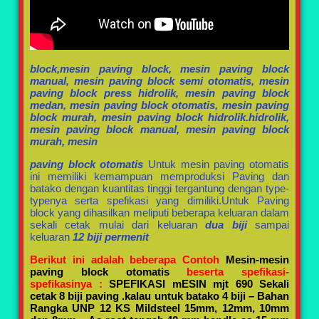
block,mesin paving block, mesin paving block
manual, mesin paving block semi otomatis, mesin
paving block press hidrolik, mesin paving block
medan, mesin paving block otomatis, mesin paving
block murah, mesin paving block hidrolik.
hidrolik,
mesin paving block manual, mesin paving block
murah, mesin
paving block otomatis
Untuk mesin paving otomatis
ini memiliki kemampuan memproduksi Paving dan
batako dengan kuantitas tinggi tergantung dengan type-
typenya serta spefikasi yang dimiliki.Untuk Paving
block yang dihasilkan meliputi beberapa keluaran dalam
sekali cetak mulai dari keluaran
dua biji
sampai
keluaran
12 biji permenit
Berikut ini adalah beberapa Contoh
Mesin-mesin
paving block otomatis
beserta spefikasi-
spefikasinya :
SPEFIKASI mESIN mjt 690
Sekali
cetak 8 biji paving .kalau untuk batako 4 biji
– Bahan
Rangka UNP 12 KS Mildsteel 15mm, 12mm, 10mm