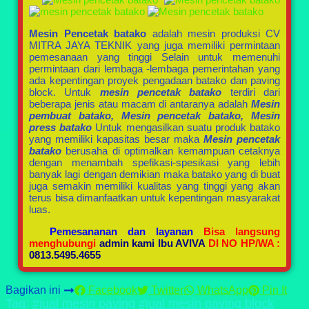
Mesin Pencetak batako
adalah mesin produksi CV
MITRA JAYA TEKNIK yang juga memiliki permintaan
pemesanaan yang tinggi Selain untuk memenuhi
permintaan dari lembaga -lembaga pemerintahan yang
ada kepentingan proyek pengadaan batako dan paving
block. Untuk
mesin pencetak batako
terdiri dari
beberapa jenis atau macam di antaranya adalah
Mesin
pembuat batako, Mesin pencetak batako, Mesin
press batako
Untuk mengasilkan suatu produk batako
yang memiliki kapasitas besar maka
Mesin pencetak
batako
berusaha di optimalkan kemampuan cetaknya
dengan menambah spefikasi-spesikasi yang lebih
banyak lagi dengan demikian maka batako yang di buat
juga semakin memiliki kualitas yang tinggi yang akan
terus bisa dimanfaatkan untuk kepentingan masyarakat
luas.
Pemesananan dan layanan
Bisa langsung
menghubungi
admin kami Ibu AVIVA
DI NO HP/WA :
0813.5495.4655
Bagikan ini
Facebook
Twitter
WhatsApp
Pin It
Tag:
#jual mesin paving
#jual mesin paving block