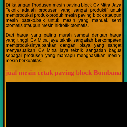
Di kalangan Produsen mesin paving block Cv Mitra Jaya
Teknik adalah produsen yang sangat produktif untuk
memproduksi produk-produk mesin paving block ataupun
mesin batako.baik untuk mesin yang manual, semi
otomatis ataupun mesin hidrolik otomatis.
Dari harga yang paling murah sampai dengan harga
yang tinggi Cv Mitra jaya teknik sangatlah berkompeten
memproduksinya.bahkan dengan biaya yang sangat
menyesuaikan Cv Mitra jaya teknik sangatlah bagus
sebagai produsen yang mamapu menghasilkan mesin-
mesin berkualitas.
jual mesin cetak paving block Bombana