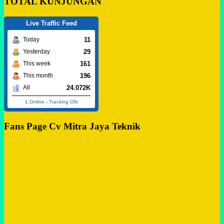
TOTAL KUNJUNGAN
Live Traffic Feed
11
Today
29
Yesterday
161
This week
196
This month
24.072K
All
1 Online
-
Tracking ON
Fans Page Cv Mitra Jaya Teknik