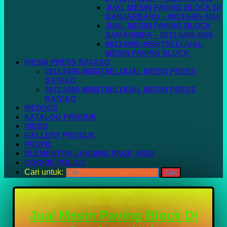
JUAL MESIN PAVING BLOCK DI
BANJARBARU – 0813.5495.4655
JUAL MESIN PAVING BLOCK
SAMARINDA – 0813.5495.4655
0813.5495.4655(TSEL)JUAL
MESIN PAVING BLOCK
MESIN PRESS BATAKO
0813.5495.4655(TSEL)JUAL MESIN PRESS
BATAKO
0813.5495.4655(TSEL)JUAL MESIN PRESS
BATAKO
MEDSOS
KATALOG PRODUK
VIDEO
GALLERY PRODUK
PROFIL
ELEMENTOR LANDING PAGE #6651
COOKIE POLICY
Cari untuk:
Jual Mesin Paving Block Di