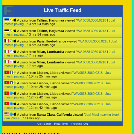
Live Traffic Feed
A visitor from
Tallinn, Harjumaa
viewed "
WA 0838.3060.0218 I Jual
mesin paving…
"
3 hrs 54 mins ago
A visitor from
Tallinn, Harjumaa
viewed "
WA 0838.3060.0218 I Jual
mesin paving…
"
3 hrs 54 mins ago
A visitor from
Paris, Ile-de-france
viewed "
WA 0838.3060.0218 I Jual
mesin paving…
"
4 hrs 33 mins ago
A visitor from
Milan, Lombardia
viewed "
WA 0838.3060.0218 I Jual
mesin paving…
"
7 hrs ago
A visitor from
Milan, Lombardia
viewed "
WA 0838.3060.0218 I Jual
mesin paving…
"
7 hrs ago
A visitor from
Lisbon, Lisboa
viewed "
WA 0838.3060.0218 I Jual
mesin paving…
"
10 hrs 25 mins ago
A visitor from
Lisbon, Lisboa
viewed "
WA 0838.3060.0218 I Jual
mesin paving…
"
10 hrs 25 mins ago
A visitor from
Lisbon, Lisboa
viewed "
WA 0838.3060.0218 I Jual
mesin paving…
"
12 hrs 42 mins ago
A visitor from
Lisbon, Lisboa
viewed "
WA 0838.3060.0218 I Jual
mesin paving…
"
12 hrs 42 mins ago
A visitor from
Santa Clara, California
viewed "
Jual Mesin paving block
dan Press…
"
14 hrs ago
Get Script
Real Time
Tracking ON