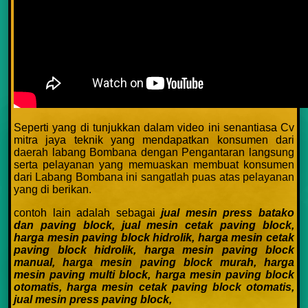
Seperti yang di tunjukkan dalam video ini senantiasa Cv
mitra jaya teknik yang mendapatkan konsumen dari
daerah labang Bombana dengan Pengantaran langsung
serta pelayanan yang memuaskan membuat konsumen
dari Labang Bombana ini sangatlah puas atas pelayanan
yang di berikan.
contoh lain adalah sebagai
jual mesin press batako
dan paving block,
jual mesin cetak paving block,
harga mesin paving block hidrolik,
harga mesin cetak
paving block hidrolik,
harga mesin paving block
manual,
harga mesin paving block murah,
harga
mesin paving multi block,
harga mesin paving block
otomatis,
harga mesin cetak paving block otomatis,
jual mesin press paving block,