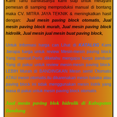
Kami Tahu bahwasanya kami siap untuk melayani
pemesan di samping memproduksi manual di bontang
maka CV. MITRA JAYA TEKNIK & meningkatkan hasil
dengan:
Jual mesin paving block otomatis, Jual
mesin paving block murah, Jual mesin paving block
hidrolik, Jual mesin jual mesin buat paving block,
Untuk Informasi harga can Lihat di
KATALOG
Kami
.berapa harga untuk review Mesin-mesin paving block
Yang manual.Perlu diketahu mengapa harga panduan
Yang di pakai untuk review mesin-mesin paving block
LEBIH Murah di BANDINGKAN Mesin semil Otomatis
ATAU mesin otomatis.itu dikarenakan mesin batako atau
paving block ini tidak menggunakan mesin listrik yang
biasa di pakai untuk mesin paving block otomatis
Jual mesin paving blok hidrolik di Kabupaten
Bandung