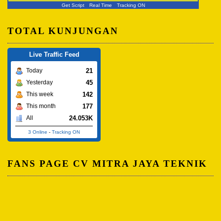
Get Script
Real Time
Tracking ON
TOTAL KUNJUNGAN
Live Traffic Feed
21
Today
45
Yesterday
142
This week
177
This month
24.053K
All
3 Online
-
Tracking ON
FANS PAGE CV MITRA JAYA TEKNIK