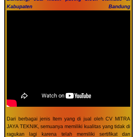
Kabupaten Bandung
Dari berbagai jenis Item yang di jual oleh CV MITRA
JAYA TEKNIK, semuanya memiliki kualitas yang tidak di
ragukan lagi karena telah memiliki sertifikat dan