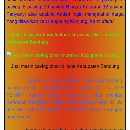
paving, 8 paving, 10 paving Hingga Keluaran 12 paving
Penyanyi also apabila Andari Ingin mengetahui harga
Yang ditawrkan can Langsung Kunjungi Kami
disini
Maluku tenggara baratJual mesin paving block murah di
Kabupaten Bandung
Jual mesin paving block di kota Kabupaten Bandung
Apabila ada pembanding untuk harga masing-
masing mesin dari produsen maka CV MITRA JAYA
TEKNIK adalah salah satu yang bisa menjadi
Referensi.Mengapais karena Perusahaan memiliki visi
dan misi untuk membantu masyarakat dengan menjadi
profesional.
karena dengan demikian akan semakin banyak