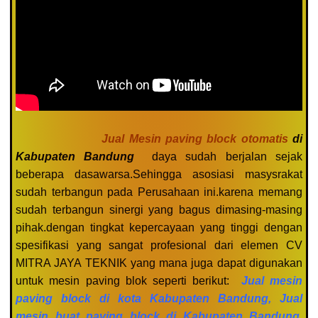
Jual Mesin paving block otomatis
di
Kabupaten Bandung
daya sudah berjalan sejak
beberapa dasawarsa.Sehingga asosiasi masysrakat
sudah terbangun pada Perusahaan ini.karena memang
sudah terbangun sinergi yang bagus dimasing-masing
pihak.dengan tingkat kepercayaan yang tinggi dengan
spesifikasi yang sangat profesional dari elemen CV
MITRA JAYA TEKNIK yang mana juga dapat digunakan
untuk mesin paving blok seperti berikut:
Jual mesin
paving block di kota Kabupaten Bandung, Jual
mesin buat paving block di Kabupaten Bandung,