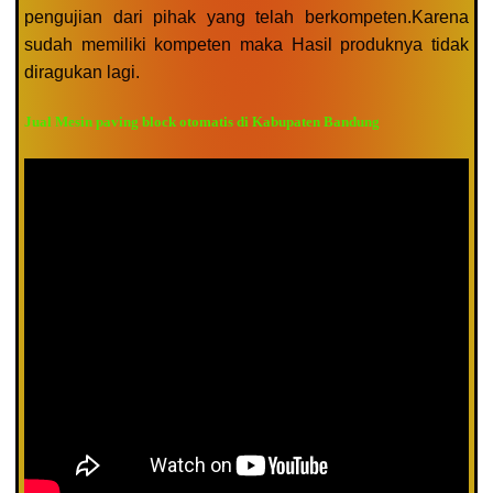
pengujian dari pihak yang telah berkompeten.Karena
sudah memiliki kompeten maka Hasil produknya tidak
diragukan lagi.
Jual Mesin paving block otomatis di Kabupaten Bandung