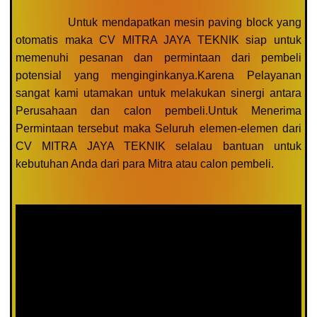
Untuk mendapatkan mesin paving block yang
otomatis maka CV MITRA JAYA TEKNIK siap untuk
memenuhi pesanan dan permintaan dari pembeli
potensial yang menginginkanya.Karena Pelayanan
sangat kami utamakan untuk melakukan sinergi antara
Perusahaan dan calon pembeli.Untuk Menerima
Permintaan tersebut maka Seluruh elemen-elemen dari
CV MITRA JAYA TEKNIK selalau bantuan untuk
kebutuhan Anda dari para Mitra atau calon pembeli.