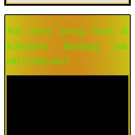
Jual mesin paving block di
Kabupaten Bandung hub
0813.5495.4655