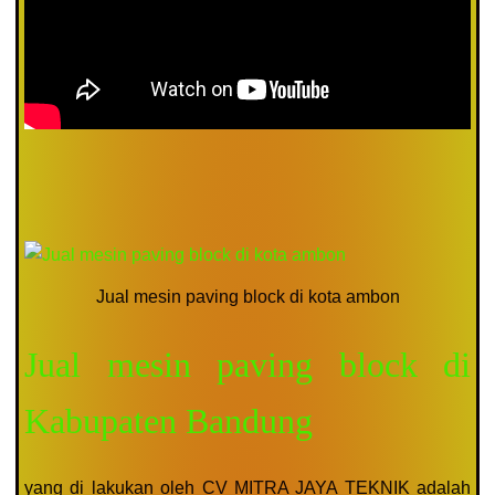
Jual mesin paving block di kota ambon
Jual mesin paving block di
Kabupaten Bandung
yang di lakukan oleh CV MITRA JAYA TEKNIK adalah