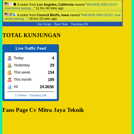
A visitor from
Los Angeles, California
viewed "
WA 0838.3060.0218 I
Jual mesin paving…
"
11 hrs 40 mins ago
A visitor from
Council Bluffs, Iowa
viewed "
WA 0838-3060-0218 I Jual
mesin paving…
"
18 hrs 15 mins ago
Get Script
Real Time
Tracking ON
TOTAL KUNJUNGAN
Live Traffic Feed
4
Today
29
Yesterday
154
This week
189
This month
24.065K
All
2 Online
-
Tracking ON
Fans Page Cv Mitra Jaya Teknik