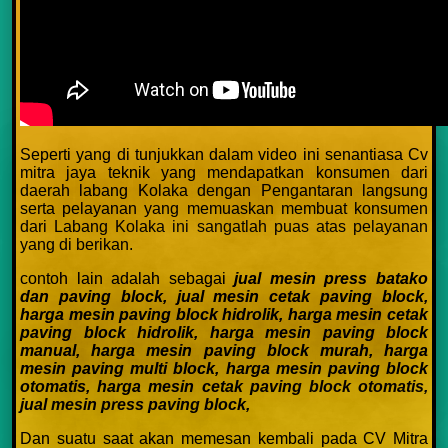
Seperti yang di tunjukkan dalam video ini senantiasa Cv
mitra jaya teknik yang mendapatkan konsumen dari
daerah labang Kolaka dengan Pengantaran langsung
serta pelayanan yang memuaskan membuat konsumen
dari Labang Kolaka ini sangatlah puas atas pelayanan
yang di berikan.
contoh lain adalah sebagai
jual mesin press batako
dan paving block,
jual mesin cetak paving block,
harga mesin paving block hidrolik,
harga mesin cetak
paving block hidrolik,
harga mesin paving block
manual,
harga mesin paving block murah,
harga
mesin paving multi block,
harga mesin paving block
otomatis,
harga mesin cetak paving block otomatis,
jual mesin press paving block,
Dan suatu saat akan memesan kembali pada CV Mitra