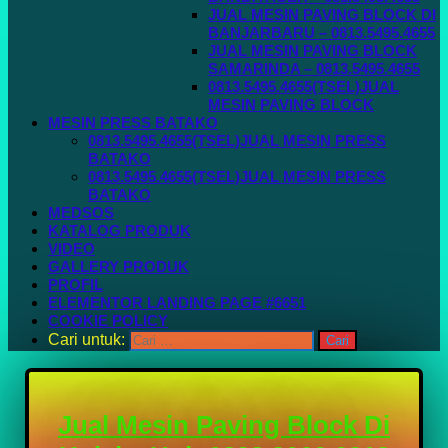
JUAL MESIN PAVING BLOCK DI
BANJARBARU – 0813.5495.4655
JUAL MESIN PAVING BLOCK
SAMARINDA – 0813.5495.4655
0813.5495.4655(TSEL)JUAL
MESIN PAVING BLOCK
MESIN PRESS BATAKO
0813.5495.4655(TSEL)JUAL MESIN PRESS
BATAKO
0813.5495.4655(TSEL)JUAL MESIN PRESS
BATAKO
MEDSOS
KATALOG PRODUK
VIDEO
GALLERY PRODUK
PROFIL
ELEMENTOR LANDING PAGE #6651
COOKIE POLICY
Cari untuk:
Jual Mesin Paving Block Di