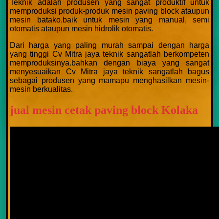
Teknik adalah produsen yang sangat produktif untuk
memproduksi produk-produk mesin paving block ataupun
mesin batako.baik untuk mesin yang manual, semi
otomatis ataupun mesin hidrolik otomatis.
Dari harga yang paling murah sampai dengan harga
yang tinggi Cv Mitra jaya teknik sangatlah berkompeten
memproduksinya.bahkan dengan biaya yang sangat
menyesuaikan Cv Mitra jaya teknik sangatlah bagus
sebagai produsen yang mamapu menghasilkan mesin-
mesin berkualitas.
jual mesin cetak paving block Kolaka