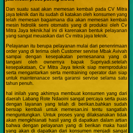
Dan suatu saat akan memesan kembali pada CV Mitra
jaya teknik dan itu sudah di katakan oleh konsumen yang
telah memesan bagaimana dia akan memesan kembali
mesin hidrolik semi otomatis yang di produksi oleh Cv
Mitra Jaya teknik.hal ini di karenakan bentuk pelayanan
yang sangat meuaskan dari Cv mitra jaya teknik.
Pelayanan itu berupa pelayanan mulai dari penenrimaan
order yang di terima oleh Customer servise Mbak Avivah
sampai dengan kesepakatan pemesanana yang di
tangani oleh ownernya bapak Supriyadi.setelah
kesepakataan, Cv Mitra Jaya teknik siap memproduksi
serta mengantarkan serta mentraining operator dan siap
untuk maintenanace serta garansi servise selama satu
tahun penuh.
hal inilah yang akhirnya membuat konsumen yang dari
daerah Labang Rote Ndaoini sangat percaya serta puas
dengan layanan yang telah di berikan.bahkan sudah
bersiap kembali untuk memesan.ini tentu sangatlah
menguntungkan. Untuk proses yang dilaksanakan tidak
akan mengkhianati hasil yang di dapatkan dalam artian
bahwa dengan pelayanan yang di berikan maka hasil
yang akan di dapatkan dari konsumen menjadi sangat