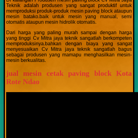
Teknik adalah produsen yang sangat produktif untuk
memproduksi produk-produk mesin paving block ataupun
mesin batako.baik untuk mesin yang manual, semi
otomatis ataupun mesin hidrolik otomatis.
Dari harga yang paling murah sampai dengan harga
yang tinggi Cv Mitra jaya teknik sangatlah berkompeten
memproduksinya.bahkan dengan biaya yang sangat
menyesuaikan Cv Mitra jaya teknik sangatlah bagus
sebagai produsen yang mamapu menghasilkan mesin-
mesin berkualitas.
jual mesin cetak paving block Kota
Rote Ndao