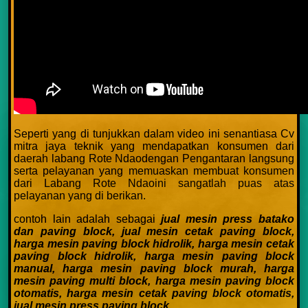
Seperti yang di tunjukkan dalam video ini senantiasa Cv
mitra jaya teknik yang mendapatkan konsumen dari
daerah labang Rote Ndaodengan Pengantaran langsung
serta pelayanan yang memuaskan membuat konsumen
dari Labang Rote Ndaoini sangatlah puas atas
pelayanan yang di berikan.
contoh lain adalah sebagai
jual mesin press batako
dan paving block,
jual mesin cetak paving block,
harga mesin paving block hidrolik,
harga mesin cetak
paving block hidrolik,
harga mesin paving block
manual,
harga mesin paving block murah,
harga
mesin paving multi block,
harga mesin paving block
otomatis,
harga mesin cetak paving block otomatis,
jual mesin press paving block,