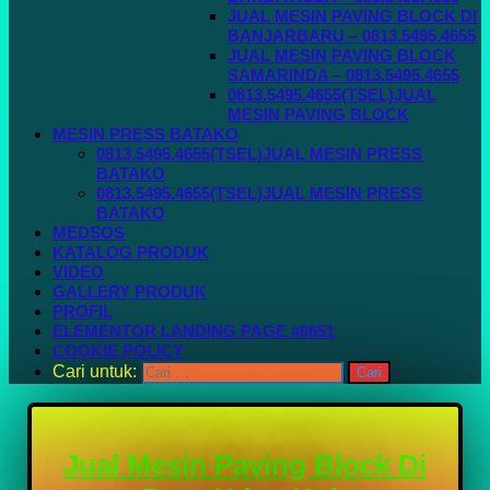
JUAL MESIN PAVING BLOCK DI
BANJARBARU – 0813.5495.4655
JUAL MESIN PAVING BLOCK
SAMARINDA – 0813.5495.4655
0813.5495.4655(TSEL)JUAL
MESIN PAVING BLOCK
MESIN PRESS BATAKO
0813.5495.4655(TSEL)JUAL MESIN PRESS
BATAKO
0813.5495.4655(TSEL)JUAL MESIN PRESS
BATAKO
MEDSOS
KATALOG PRODUK
VIDEO
GALLERY PRODUK
PROFIL
ELEMENTOR LANDING PAGE #6651
COOKIE POLICY
Cari untuk:
Jual Mesin Paving Block Di