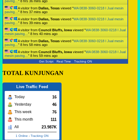
paving…
"
8 hrs 36 mins ago
A visitor from
Dallas, Texas
viewed "
WA 0838-3060-0218 I Jual mesin
paving…
"
8 hrs 37 mins ago
A visitor from
Dallas, Texas
viewed "
WA 0838-3060-0218 I Jual mesin
paving…
"
8 hrs 39 mins ago
A visitor from
Council Bluffs, Iowa
viewed "
WA 0838-3060-0218 I Jual
mesin paving…
"
8 hrs 40 mins ago
A visitor from
Dallas, Texas
viewed "
WA 0838-3060-0218 I Jual mesin
paving…
"
8 hrs 58 mins ago
A visitor from
Council Bluffs, Iowa
viewed "
WA 0838-3060-0218 I Jual
mesin paving…
"
8 hrs 59 mins ago
Get Script
Real Time
Tracking ON
TOTAL KUNJUNGAN
Live Traffic Feed
16
Today
46
Yesterday
76
This week
111
This month
23.987K
All
1 Online
-
Tracking ON