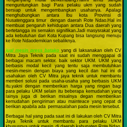
menguntungkan bagi Para pelaku ukm yang sudah
bersiap untuk mengembangkan usahanya. Apalagi
menghubungkan antara Ibu kota Provinsi di
Nusatenggara timur dengan daerah Rote Ndao.Hal ini
membuat pengaruh kehidupan antara Dua daerah yang
bertetangga ini semakin signifikan.Jadi masysrakat yang
ada kebutuhan dari Kota Kupang bisa langsung menuju
ke Rote Ndaodemikian sebaliknya.
jual mesin press batako
yang di laksanakan oleh CV
Mitra Jaya Teknik pada saat ini sudah menggapai di
berbagai macam sektor. baik sektor UKM. UKM yang
berbasis modal kecil yang tentu saja membutuhkan
mesin-mesin dengan biaya yang kecil dan hal ini di
usahakan oleh CV Mitra jaya teknik untuk membantu
memberi solusi pada usaha-usaha yang berbasis UKM
itu.yakni dengan memberikan harga yang ringan bagi
para pelaku UKM selain itu beberapa kemudahan yang
lainya juga di berikan misalnya degan memberikan
kemudahan pengiriman atau mainteace yang cepat di
berikan apabila ada permasalahan pada mesin tersebut.
Berbagai hal yang pada saat ini di lakukan oleh CV Mitra
Jaya Teknik untuk membantu para pelaku UKM
khususnya untuk mesin di daerah kabupaten Rote Ndao