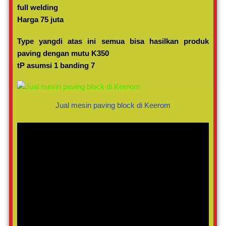
full welding
Harga 75 juta
Type yangdi atas ini semua bisa hasilkan produk
paving dengan mutu K350
tP asumsi 1 banding 7
Jual mesin paving block di Keerom