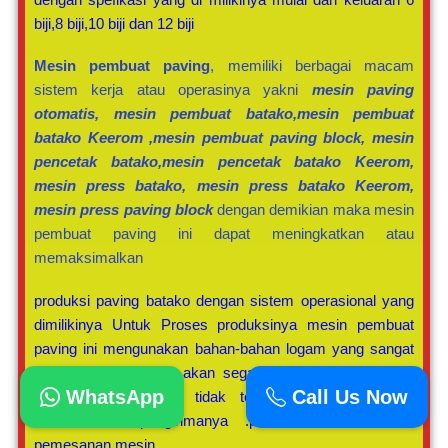
biji,8 biji,10 biji dan 12 biji
Mesin pembuat paving
, memiliki berbagai macam
sistem kerja atau operasinya yakni
mesin paving
otomatis, mesin pembuat batako,mesin pembuat
batako Keerom ,mesin pembuat paving block, mesin
pencetak batako,mesin pencetak batako Keerom,
mesin press batako, mesin press batako Keerom,
mesin press paving block
dengan demikian maka mesin
pembuat paving ini dapat meningkatkan atau
memaksimalkan
produksi paving batako dengan sistem operasional yang
dimilikinya Untuk Proses produksinya mesin pembuat
paving ini mengunakan bahan-bahan logam yang sangat
kuat dan bisa tahan akan segala macam cuaca serta
WhatsApp
Call Us Now
memiliki bobot yang tidak terlalu besar yang bisa
memudahkan pengirimanya .perlu diketahui bahwa
pemesanan mesin