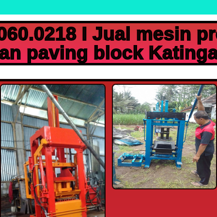
60.0218 I Jual mesin p
an paving block Kating