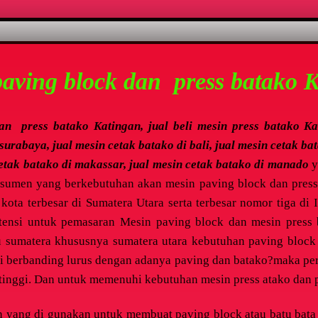
paving block dan press batako 
an press batako Katingan, jual beli mesin press batako Ka
 surabaya, jual mesin cetak batako di bali, jual mesin cetak ba
cetak batako di makassar, jual mesin cetak batako di manado
y
nsumen yang berkebutuhan akan mesin paving block dan press
kota terbesar di Sumatera Utara serta terbesar nomor tiga d
tensi untuk pemasaran Mesin paving block dan mesin press b
 sumatera khususnya sumatera utara kebutuhan paving block 
i berbanding lurus dengan adanya paving dan batako?maka pe
 tinggi. Dan untuk memenuhi kebutuhan mesin press atako dan 
n yang di gunakan untuk membuat paving block atau batu bat