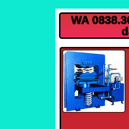
WA 0838.30
d