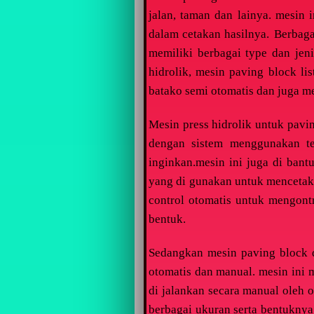
jalan, taman dan lainya. mesin
dalam cetakan hasilnya.
Berbaga
memiliki berbagai type dan jen
hidrolik, mesin paving block li
batako semi otomatis dan juga me
Mesin press hidrolik untuk pav
dengan sistem menggunakan t
inginkan.mesin ini juga di bant
yang di gunakan untuk mencetak 
control otomatis untuk mengont
bentuk.
Sedangkan mesin paving block 
otomatis dan manual. mesin ini 
di jalankan secara manual oleh 
berbagai ukuran serta bentukny