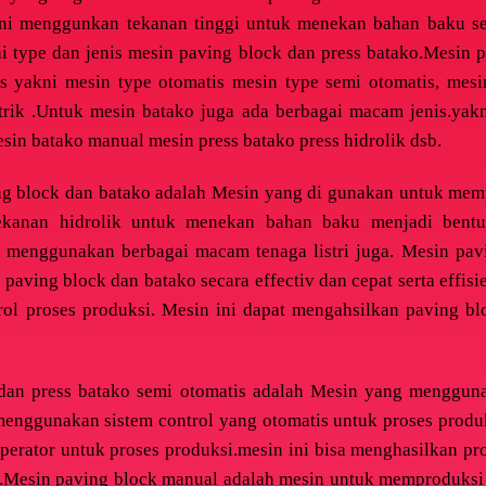
 ini menggunkan tekanan tinggi untuk menekan bahan baku sep
i type dan jenis mesin paving block dan press batako.Mesin p
is yakni mesin type otomatis mesin type semi otomatis, mesi
strik .Untuk mesin batako juga ada berbagai macam jenis.yak
sin batako manual mesin press batako press hidrolik dsb.
ing block dan batako adalah Mesin yang di gunakan untuk mem
ekanan hidrolik untuk menekan bahan baku menjadi bentu
u menggunakan berbagai macam tenaga listri juga.
Mesin pav
paving block dan batako secara effectiv dan cepat serta effis
rol proses produksi. Mesin ini dapat mengahsilkan paving b
dan press batako semi otomatis adalah Mesin yang mengguna
menggunakan sistem control yang otomatis untuk proses produks
operator untuk proses produksi.mesin ini bisa menghasilkan p
a.Mesin paving block manual adalah mesin untuk memproduksi