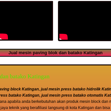
Jual mesin paving blok dan batako Katingan
k dan batako Katingan
ving block Katingan, jual mesin press batako hidrolik Kati
ress batako Katingan, jual mesin press batako otomatis Ka
ana apabila anda berkebutuhan akan produk mesin block dan m
aya teknik yang berafiliasi langsung di kota Katingan dan bisa