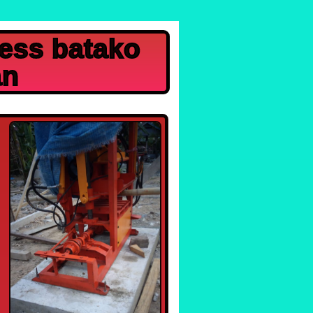
ress batako
an