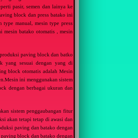
erti pasir, semen dan lainya ke
aving block dan press batako ini
n type manual, mesin type press
ni mesin batako otomatis , mesin
produksi paving block dan batko
k yang sesuai dengan yang di
ing block otomatis adalah Mesin
ien.Mesin ini menggunakan sistem
lock dengan berbagai ukuran dan
kan sistem penggaubangan fitur
i akan tetapi tetap di awasi dan
roduksi paving dan batako dengan
 paving block dan batako dengan