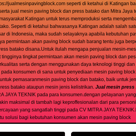
tps://jualmesinpavingblock.com seperti di ketahui di Katingan b
ta jual mesin paving block dan press batako dan Mitra Jaya t
masyarakat Katingan untuk terus memproduksi serta mengemb
tako. Seperti di ketahui bahwasanya Katingan adalah salah sa
ar di Indonesia, maka sudah selayaknya apabila kebutuhan pavi
inya permintaan akan paving block sudah barang tentu juga be
ress batako disana.Untuk itulah mengapa penjualan mesin-mes
ingginya tingkat permintaan akan mesin paving block dan pess
rkualitas serta dengan menggunakan daya teknologi tinggi da
pada konsumen di sana untuk penyediaan mesin paving block 
 untuk pemasaranmesin paving block dan batako, baik untuk jen
ress batako ataupun mesin jenis kelistrikan.
Jual mesin press 
ITRA JAYA TEKNIK pada para konsumen.dengan pelayanan yang 
n maksimal di tambah lagi keproffesionalan dari para person
ercayaan yang sangatlah tinggi pada CV MITRA JAYA TEKNIK.
u solusi bagi kebutuhan konsumen akan mesin paving block