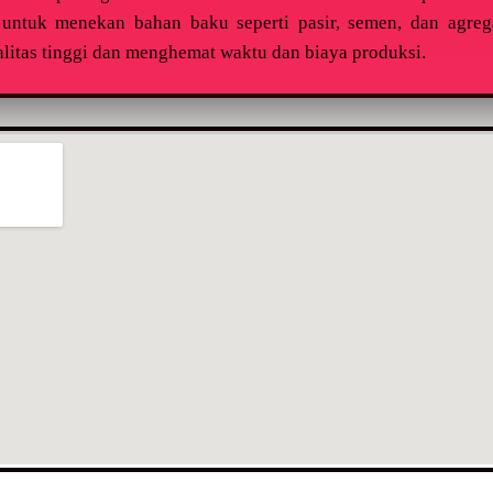
ntuk menekan bahan baku seperti pasir, semen, dan agrega
itas tinggi dan menghemat waktu dan biaya produksi.