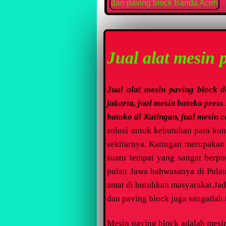
Jual alat mesin 
Jual alat mesin paving block d
jakarta, jual mesin batako press
batako di Katingan, jual mesin 
solusi untuk kebutuhan para ko
sekitarnya. Katingan merupakan 
suatu tempat yang sangat berpo
pulau Jawa bahwasanya di Pulau
amat di butuhkan masyarakat.Jad
dan paving block juga sangatlah
Mesin paving block adalah mesi