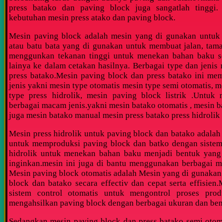
press batako dan paving block juga sangatlah tingg
kebutuhan mesin press atako dan paving block.
Mesin paving block adalah mesin yang di gunakan untuk
atau batu bata yang di gunakan untuk membuat jalan, tama
menggunkan tekanan tinggi untuk menekan bahan baku se
lainya ke dalam cetakan hasilnya.
Berbagai type dan jenis
press batako.Mesin paving block dan press batako ini mem
jenis yakni mesin type otomatis mesin type semi otomatis, 
type press hidrolik, mesin paving block listrik .Untuk
berbagai macam jenis.yakni mesin batako otomatis , mesin b
juga mesin batako manual mesin press batako press hidrolik 
Mesin press hidrolik untuk paving block dan batako adala
untuk memproduksi paving block dan batko dengan siste
hidrolik untuk menekan bahan baku menjadi bentuk yang
inginkan.mesin ini juga di bantu menggunakan berbagai ma
Mesin paving block otomatis adalah Mesin yang di gunaka
block dan batako secara effectiv dan cepat serta effisie
sistem control otomatis untuk mengontrol proses prod
mengahsilkan paving block dengan berbagai ukuran dan ben
Sedangkan mesin paving block dan press batako semi otom