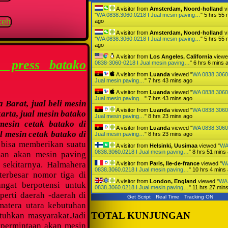
A visitor from
Amsterdam, Noord-holland
v
"
WA 0838.3060.0218 I Jual mesin paving…
"
5 hrs 55 
ago
A visitor from
Amsterdam, Noord-holland
v
"
WA 0838.3060.0218 I Jual mesin paving…
"
5 hrs 55 
ago
A visitor from
Los Angeles, California
viewe
 press batako
0838-3060-0218 I Jual mesin paving…
"
6 hrs 6 mins 
A visitor from
Luanda
viewed "
WA 0838.3060
Jual mesin paving…
"
7 hrs 43 mins ago
A visitor from
Luanda
viewed "
WA 0838.3060
Jual mesin paving…
"
7 hrs 43 mins ago
 Barat, jual beli mesin
A visitor from
Luanda
viewed "
WA 0838.3060
arta, jual mesin batako
Jual mesin paving…
"
8 hrs 23 mins ago
 mesin cetak batako di
A visitor from
Luanda
viewed "
WA 0838.3060
l mesin cetak batako di
Jual mesin paving…
"
8 hrs 23 mins ago
bisa memberikan suatu
A visitor from
Helsinki, Uusimaa
viewed "
W
0838.3060.0218 I Jual mesin paving…
"
8 hrs 51 mins
han akan mesin paving
 sekitarnya. Halmahera
A visitor from
Paris, Ile-de-france
viewed "
W
0838.3060.0218 I Jual mesin paving…
"
10 hrs 4 mins
terbesar nomor tiga di
A visitor from
London, England
viewed "
WA
ngat berpotensi untuk
0838.3060.0218 I Jual mesin paving…
"
11 hrs 27 min
erti daerah -daerah di
Get Script
Real Time
Tracking ON
atera utara kebutuhan
TOTAL KUNJUNGAN
tuhkan masyarakat.Jadi
 permintaan akan mesin