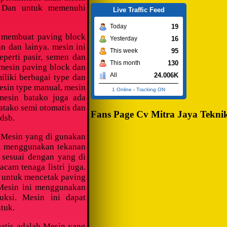
i. Dan untuk memenuhi
Live Traffic Feed
19
Today
 membuat paving block
16
Yesterday
n dan lainya. mesin ini
95
This week
perti pasir, semen dan
130
This month
 mesin paving block dan
24.006K
All
iliki berbagai type dan
mesin type manual, mesin
1 Online
-
Tracking ON
 mesin batako juga ada
atako semi otomatis dan
Fans Page Cv Mitra Jaya Tekni
dsb.
h Mesin yang di gunakan
m menggunakan tekanan
 sesuai dengan yang di
cam tenaga listri juga.
n untuk mencetak paving
n.Mesin ini menggunakan
uksi. Mesin ini dapat
tuk.
atis adalah Mesin yang