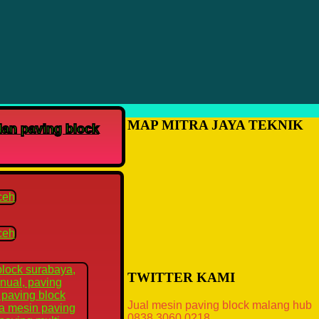
MAP MITRA JAYA TEKNIK
dan paving block
TWITTER KAMI
Jual mesin paving block malang hub
0838.3060.0218