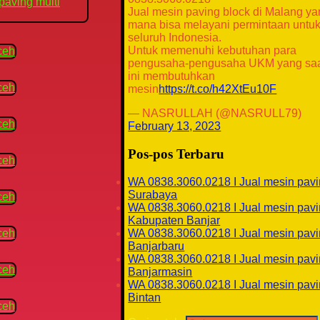
Jual mesin paving block di Malang y
mana bisa melayani permintaan untu
seluruh Indonesia.
Untuk memenuhi kebutuhan para
pengusaha-pengusaha UKM yang sa
ini membutuhkan
mesin
https://t.co/h42XtEu10F
— NASRULLAH (@NASRULL79)
February 13, 2023
Pos-pos Terbaru
WA 0838.3060.0218 I Jual mesin pavi
Surabaya
WA 0838.3060.0218 I Jual mesin pavi
Kabupaten Banjar
WA 0838.3060.0218 I Jual mesin pavi
Banjarbaru
WA 0838.3060.0218 I Jual mesin pavi
Banjarmasin
WA 0838.3060.0218 I Jual mesin pavi
Bintan