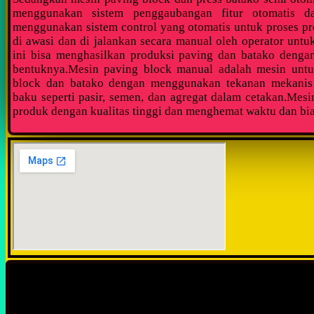
menggunakan sistem penggaubangan fitur otomatis d
menggunakan sistem control yang otomatis untuk proses pro
di awasi dan di jalankan secara manual oleh operator untu
ini bisa menghasilkan produksi paving dan batako dengan
bentuknya.Mesin paving block manual adalah mesin unt
block dan batako dengan menggunakan tekanan mekani
baku seperti pasir, semen, dan agregat dalam cetakan.Mesi
produk dengan kualitas tinggi dan menghemat waktu dan bia