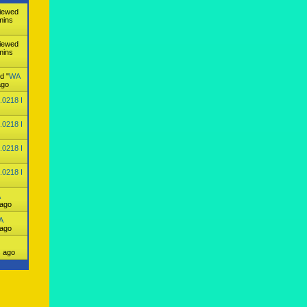
iewed
mins
iewed
mins
d "
WA
ago
.0218 I
.0218 I
.0218 I
.0218 I
A
 ago
A
 ago
s ago