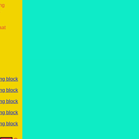
ang
k
aat
ng block
ng block
ng block
ng block
ng block