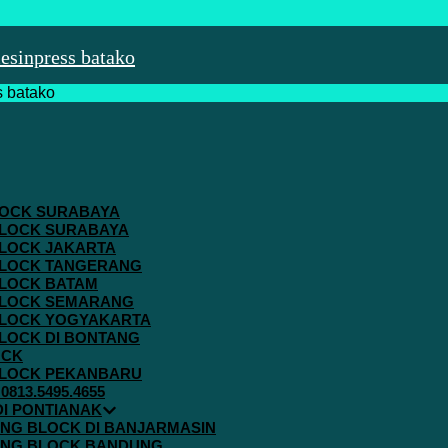
 BLOCK SURABAYA
 BLOCK SURABAYA
 BLOCK JAKARTA
G BLOCK TANGERANG
 BLOCK BATAM
G BLOCK SEMARANG
G BLOCK YOGYAKARTA
 BLOCK DI BONTANG
OCK
G BLOCK PEKANBARU
813.5495.4655
 DI PONTIANAK
AVING BLOCK DI BANJARMASIN
AVING BLOCK BANDUNG