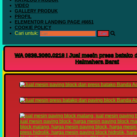
VIDEO
GALLERY PRODUK
PROFIL
ELEMENTOR LANDING PAGE #6651
COOKIE POLICY
Cari untuk:
WA 0838.3060.0218 I Jual mesin press batako 
Halmahera Barat