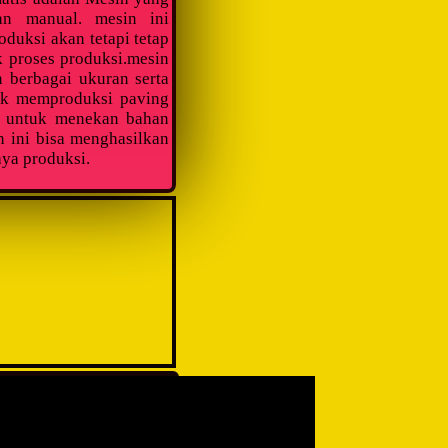
an manual. mesin ini
duksi akan tetapi tetap
k proses produksi.mesin
 berbagai ukuran serta
uk memproduksi paving
s untuk menekan bahan
n ini bisa menghasilkan
ya produksi.