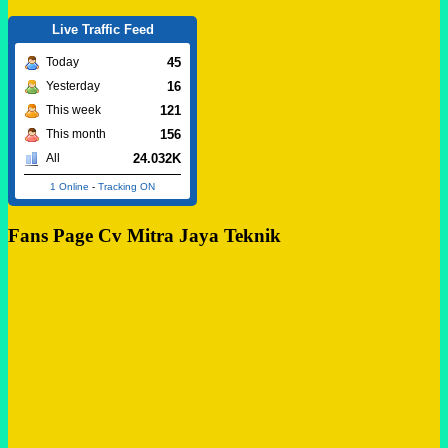
Live Traffic Feed
45
Today
16
Yesterday
121
This week
156
This month
24.032K
All
1 Online
-
Tracking ON
Fans Page Cv Mitra Jaya Teknik