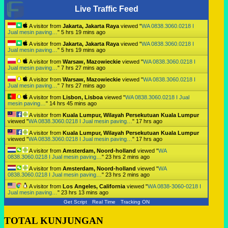
Live Traffic Feed
A visitor from
Jakarta, Jakarta Raya
viewed "
WA 0838.3060.0218 I
Jual mesin paving…
"
5 hrs 19 mins ago
A visitor from
Jakarta, Jakarta Raya
viewed "
WA 0838.3060.0218 I
Jual mesin paving…
"
5 hrs 19 mins ago
A visitor from
Warsaw, Mazowieckie
viewed "
WA 0838.3060.0218 I
Jual mesin paving…
"
7 hrs 27 mins ago
A visitor from
Warsaw, Mazowieckie
viewed "
WA 0838.3060.0218 I
Jual mesin paving…
"
7 hrs 27 mins ago
A visitor from
Lisbon, Lisboa
viewed "
WA 0838.3060.0218 I Jual
mesin paving…
"
14 hrs 45 mins ago
A visitor from
Kuala Lumpur, Wilayah Persekutuan Kuala Lumpur
viewed "
WA 0838.3060.0218 I Jual mesin paving…
"
17 hrs ago
A visitor from
Kuala Lumpur, Wilayah Persekutuan Kuala Lumpur
viewed "
WA 0838.3060.0218 I Jual mesin paving…
"
17 hrs ago
A visitor from
Amsterdam, Noord-holland
viewed "
WA
0838.3060.0218 I Jual mesin paving…
"
23 hrs 2 mins ago
A visitor from
Amsterdam, Noord-holland
viewed "
WA
0838.3060.0218 I Jual mesin paving…
"
23 hrs 2 mins ago
A visitor from
Los Angeles, California
viewed "
WA 0838-3060-0218 I
Jual mesin paving…
"
23 hrs 13 mins ago
Get Script
Real Time
Tracking ON
TOTAL KUNJUNGAN