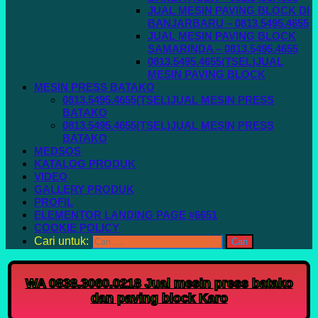
JUAL MESIN PAVING BLOCK DI
BANJARBARU – 0813.5495.4655
JUAL MESIN PAVING BLOCK
SAMARINDA – 0813.5495.4655
0813.5495.4655(TSEL)JUAL
MESIN PAVING BLOCK
MESIN PRESS BATAKO
0813.5495.4655(TSEL)JUAL MESIN PRESS
BATAKO
0813.5495.4655(TSEL)JUAL MESIN PRESS
BATAKO
MEDSOS
KATALOG PRODUK
VIDEO
GALLERY PRODUK
PROFIL
ELEMENTOR LANDING PAGE #6651
COOKIE POLICY
Cari untuk:
WA 0838.3060.0218 Jual mesin press batako
dan paving block Karo