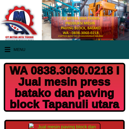
MENU
WA 0838.3060.0218 I
Jual mesin press
batako dan paving
block Tapanuli utara