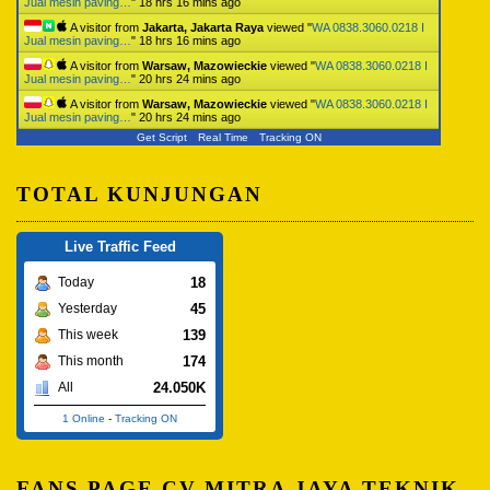
Jual mesin paving…
"
18 hrs 16 mins ago
A visitor from
Jakarta, Jakarta Raya
viewed "
WA 0838.3060.0218 I
Jual mesin paving…
"
18 hrs 16 mins ago
A visitor from
Warsaw, Mazowieckie
viewed "
WA 0838.3060.0218 I
Jual mesin paving…
"
20 hrs 24 mins ago
A visitor from
Warsaw, Mazowieckie
viewed "
WA 0838.3060.0218 I
Jual mesin paving…
"
20 hrs 24 mins ago
Get Script
Real Time
Tracking ON
TOTAL KUNJUNGAN
Live Traffic Feed
18
Today
45
Yesterday
139
This week
174
This month
24.050K
All
1 Online
-
Tracking ON
FANS PAGE CV MITRA JAYA TEKNIK