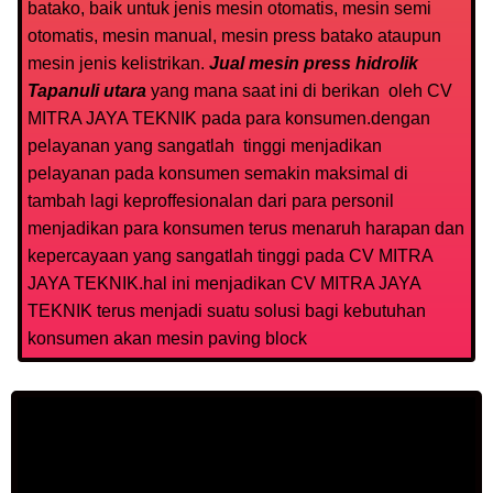
batako, baik untuk jenis mesin otomatis, mesin semi
otomatis, mesin manual, mesin press batako ataupun
mesin jenis kelistrikan.
Jual mesin press hidrolik
Tapanuli utara
yang mana saat ini di berikan oleh CV
MITRA JAYA TEKNIK pada para konsumen.dengan
pelayanan yang sangatlah tinggi menjadikan
pelayanan pada konsumen semakin maksimal di
tambah lagi keproffesionalan dari para personil
menjadikan para konsumen terus menaruh harapan dan
kepercayaan yang sangatlah tinggi pada CV MITRA
JAYA TEKNIK.hal ini menjadikan CV MITRA JAYA
TEKNIK terus menjadi suatu solusi bagi kebutuhan
konsumen akan mesin paving block