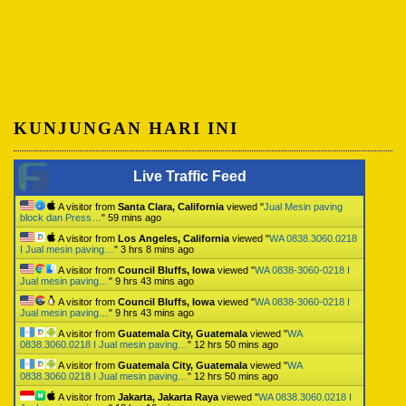
KUNJUNGAN HARI INI
Live Traffic Feed
A visitor from
Santa Clara, California
viewed "
Jual Mesin paving
block dan Press…
"
59 mins ago
A visitor from
Los Angeles, California
viewed "
WA 0838.3060.0218
I Jual mesin paving…
"
3 hrs 8 mins ago
A visitor from
Council Bluffs, Iowa
viewed "
WA 0838-3060-0218 I
Jual mesin paving…
"
9 hrs 43 mins ago
A visitor from
Council Bluffs, Iowa
viewed "
WA 0838-3060-0218 I
Jual mesin paving…
"
9 hrs 43 mins ago
A visitor from
Guatemala City, Guatemala
viewed "
WA
0838.3060.0218 I Jual mesin paving…
"
12 hrs 50 mins ago
A visitor from
Guatemala City, Guatemala
viewed "
WA
0838.3060.0218 I Jual mesin paving…
"
12 hrs 50 mins ago
A visitor from
Jakarta, Jakarta Raya
viewed "
WA 0838.3060.0218 I