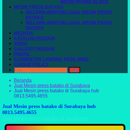
MESIN PAVING BLOCK
MESIN PRESS BATAKO
0813.5495.4655(TSEL)JUAL MESIN PRESS
BATAKO
0813.5495.4655(TSEL)JUAL MESIN PRESS
BATAKO
MEDSOS
KATALOG PRODUK
VIDEO
GALLERY PRODUK
PROFIL
ELEMENTOR LANDING PAGE #6651
COOKIE POLICY
Cari
untuk:
Beranda
Jual Mesin press batako di Surabaya
Jual Mesin press batako di Surabaya hub
0813.5495.4655
Jual Mesin press batako di Surabaya hub
0813.5495.4655
Jual Mesin press batako di Surabaya
·