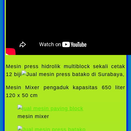
Mesin press hidrolik multiblock sekali cetak
12 biji
Mesin Mixer pengaduk kapasitas 650 liter
120 x 50 cm
mesin mixer