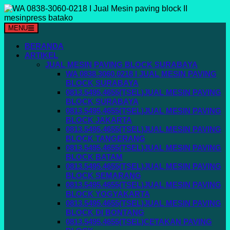
Langsung
ke
konten
MENU
BERANDA
ARTIKEL
JUAL MESIN PAVING BLOCK SURABAYA
WA 0838.3060.0218 I JUAL MESIN PAVING
BLOCK SURABAYA
0813.5495.4655(TSEL)JUAL MESIN PAVING
BLOCK SURABAYA
0813.5495.4655(TSEL)JUAL MESIN PAVING
BLOCK JAKARTA
0813.5495.4655(TSEL)JUAL MESIN PAVING
BLOCK TANGERANG
0813.5495.4655(TSEL)JUAL MESIN PAVING
BLOCK BATAM
0813.5495.4655(TSEL)JUAL MESIN PAVING
BLOCK SEMARANG
0813.5495.4655(TSEL)JUAL MESIN PAVING
BLOCK YOGYAKARTA
0813.5495.4655(TSEL)JUAL MESIN PAVING
BLOCK DI BONTANG
0813.5495.4655(TSEL)CETAKAN PAVING