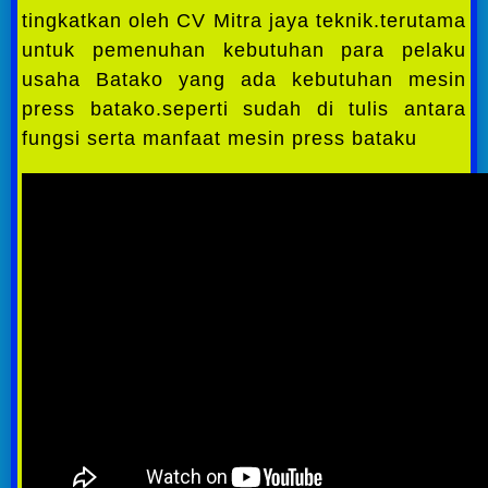
tingkatkan oleh CV Mitra jaya teknik.terutama
untuk pemenuhan kebutuhan para pelaku
usaha Batako yang ada kebutuhan mesin
press batako.seperti sudah di tulis antara
fungsi serta manfaat mesin press bataku