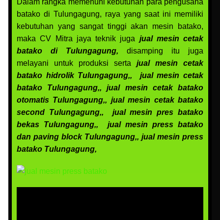
Dalam rangka memenuhi kebutuhan para pengusaha
batako di Tulungagung, raya yang saat ini memiliki
kebutuhan yang sangat tinggi akan mesin batako,
maka CV Mitra jaya teknik juga
jual mesin cetak
batako di Tulungagung,
disamping itu juga
melayani untuk produksi serta
jual mesin cetak
batako hidrolik Tulungagung,,
jual mesin cetak
batako Tulungagung,, jual mesin cetak batako
otomatis Tulungagung,,
jual mesin cetak batako
second Tulungagung,,
jual mesin pres batako
bekas Tulungagung,,
jual mesin press batako
dan paving block Tulungagung,,
jual mesin press
batako Tulungagung,