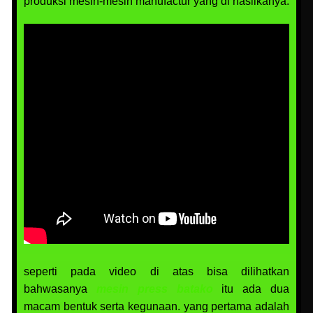
produksi mesin-mesin manufactur yang di hasilkanya.
seperti pada video di atas bisa dilihatkan
bahwasanya
mesin press batako
itu ada dua
macam bentuk serta kegunaan. yang pertama adalah