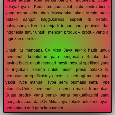
Kediri adalah Kota berkembang di indonesia. Sudah
selayaknya di Kediri menjadi salah satu sentra bisnis
yang mana kebutuhan Masyarakat akan Mesin press
batako sangat tinggi.karena seperti di ketahui
bahwasanya Kediri menjadi tujuan para pebisnis dari
Indonesia timur untuk mencari produk – produk yang di
inginkan mereka .
Untuk itu mengapa Cv Mitra Jaya teknik hadir untuk
memenuhi kebutuhan para pengusaha Batako dan
paving block untuk mencari mesin sesuai spefikasi yang
di inginkan .karena untuk mesin press batako itu
berdasarkan spefikasinya memiliki berbagi macam type
yakni Type manual, Type semi otomatis serta Type
otomatis.Untuk memenuhi itu semua maka di perlukan
Suatu produk yang benar- benar berkualitas.Ini yang
menjadi acuan dari Cv Mitra Jaya Teknik untuk melayani
permintaan dari para konsumen.