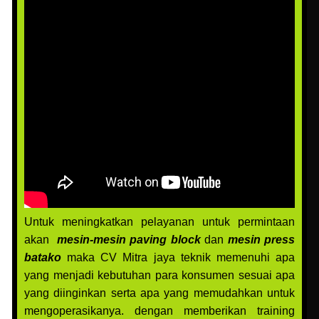
Untuk meningkatkan pelayanan untuk permintaan
akan
mesin-mesin paving block
dan
mesin press
batako
maka CV Mitra jaya teknik memenuhi apa
yang menjadi kebutuhan para konsumen sesuai apa
yang diinginkan serta apa yang memudahkan untuk
mengoperasikanya. dengan memberikan training