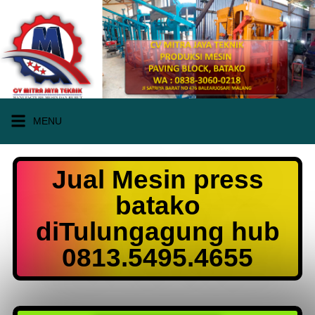
MENU
Jual Mesin press
batako
diTulungagung hub
0813.5495.4655