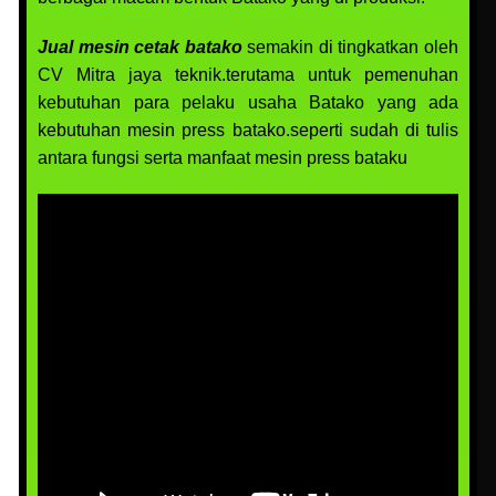
Jual mesin cetak batako
semakin di tingkatkan oleh
CV Mitra jaya teknik.terutama untuk pemenuhan
kebutuhan para pelaku usaha Batako yang ada
kebutuhan mesin press batako.seperti sudah di tulis
antara fungsi serta manfaat mesin press bataku