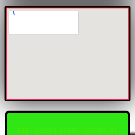
Jual mesin press batako di