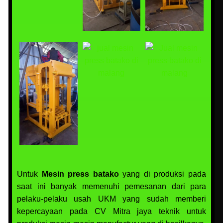
Untuk
Mesin press batako
yang di produksi pada
saat ini banyak memenuhi pemesanan dari para
pelaku-pelaku usah UKM yang sudah memberi
kepercayaan pada CV Mitra jaya teknik untuk