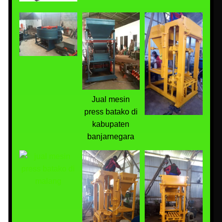
Jual mesin
press batako di
kabupaten
banjarnegara