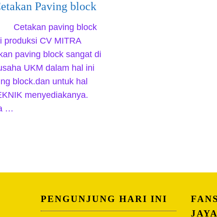
etakan Paving block
Cetakan paving block
di produksi CV MITRA
an paving block sangat di
usaha UKM dalam hal ini
ng block.dan untuk hal
EKNIK menyediakanya.
ha …
PENGUNJUNG HARI INI
FAN
JAY