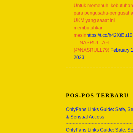
Untuk memenuhi kebutuhan
para pengusaha-pengusah
UKM yang saaat ini
membutuhkan
mesin
https://t.co/h42XtEu1
— NASRULLAH
(@NASRULL79)
February 1
2023
POS-POS TERBARU
OnlyFans Links Guide: Safe, S
& Sensual Access
OnlyFans Links Guide: Safe, S