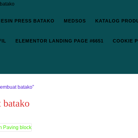
ESIN PRESS BATAKO
MEDSOS
KATALOG PROD
IL
ELEMENTOR LANDING PAGE #6651
COOKIE P
pembuat batako”
t batako