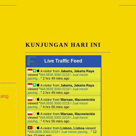
KUNJUNGAN HARI INI
Live Traffic Feed
A visitor from
Jakarta, Jakarta Raya
viewed "
WA 0838.3060.0218 I Jual mesin
paving…
"
2 hrs 49 mins ago
A visitor from
Jakarta, Jakarta Raya
viewed "
WA 0838.3060.0218 I Jual mesin
paving…
"
2 hrs 49 mins ago
lang
A visitor from
Warsaw, Mazowieckie
viewed "
WA 0838.3060.0218 I Jual mesin
paving…
"
4 hrs 56 mins ago
A visitor from
Warsaw, Mazowieckie
viewed "
WA 0838.3060.0218 I Jual mesin
paving…
"
4 hrs 56 mins ago
A visitor from
Lisbon, Lisboa
viewed
"
WA 0838.3060.0218 I Jual mesin paving…
"
12
hrs 15 mins ago