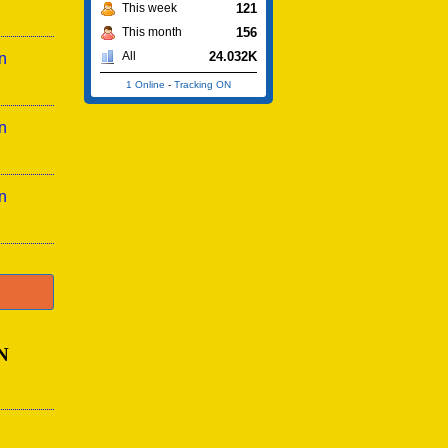
121
This week
156
This month
24.032K
All
n
1 Online
-
Tracking ON
n
n
N