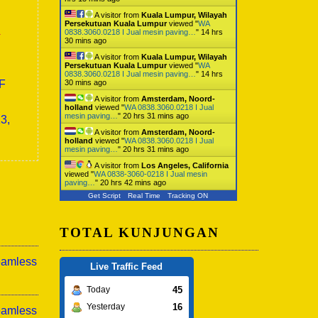
A visitor from
Kuala Lumpur, Wilayah
Persekutuan Kuala Lumpur
viewed "
WA
a
0838.3060.0218 I Jual mesin paving…
"
14 hrs
30 mins ago
A visitor from
Kuala Lumpur, Wilayah
Persekutuan Kuala Lumpur
viewed "
WA
0838.3060.0218 I Jual mesin paving…
"
14 hrs
0F
30 mins ago
A visitor from
Amsterdam, Noord-
holland
viewed "
WA 0838.3060.0218 I Jual
mesin paving…
"
20 hrs 31 mins ago
3,
A visitor from
Amsterdam, Noord-
holland
viewed "
WA 0838.3060.0218 I Jual
mesin paving…
"
20 hrs 31 mins ago
A visitor from
Los Angeles, California
viewed "
WA 0838-3060-0218 I Jual mesin
paving…
"
20 hrs 42 mins ago
Get Script
Real Time
Tracking ON
TOTAL KUNJUNGAN
eamless
Live Traffic Feed
45
Today
16
Yesterday
eamless