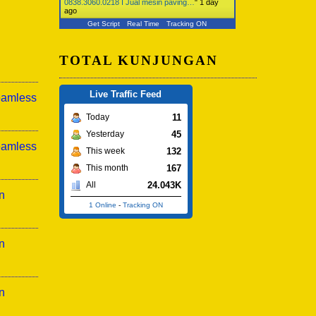
0838.3060.0218 I Jual mesin paving…
"
1 day
ago
Get Script
Real Time
Tracking ON
TOTAL KUNJUNGAN
Live Traffic Feed
eamless
11
Today
45
Yesterday
eamless
132
This week
167
This month
24.043K
All
n
1 Online
-
Tracking ON
n
n