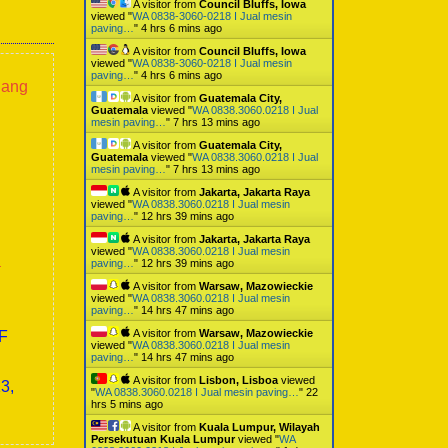
A visitor from
Council Bluffs, Iowa
viewed "
WA 0838-3060-0218 I Jual mesin
paving…
"
4 hrs 6 mins ago
A visitor from
Council Bluffs, Iowa
viewed "
WA 0838-3060-0218 I Jual mesin
paving…
"
4 hrs 6 mins ago
lang
A visitor from
Guatemala City,
Guatemala
viewed "
WA 0838.3060.0218 I Jual
mesin paving…
"
7 hrs 13 mins ago
A visitor from
Guatemala City,
Guatemala
viewed "
WA 0838.3060.0218 I Jual
mesin paving…
"
7 hrs 13 mins ago
A visitor from
Jakarta, Jakarta Raya
viewed "
WA 0838.3060.0218 I Jual mesin
paving…
"
12 hrs 39 mins ago
A visitor from
Jakarta, Jakarta Raya
viewed "
WA 0838.3060.0218 I Jual mesin
a
paving…
"
12 hrs 39 mins ago
A visitor from
Warsaw, Mazowieckie
viewed "
WA 0838.3060.0218 I Jual mesin
paving…
"
14 hrs 47 mins ago
A visitor from
Warsaw, Mazowieckie
0F
viewed "
WA 0838.3060.0218 I Jual mesin
paving…
"
14 hrs 47 mins ago
A visitor from
Lisbon, Lisboa
viewed
3,
"
WA 0838.3060.0218 I Jual mesin paving…
"
22
hrs 5 mins ago
A visitor from
Kuala Lumpur, Wilayah
Persekutuan Kuala Lumpur
viewed "
WA