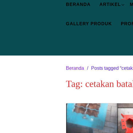
BERANDA
ARTIKEL
M
GALLERY PRODUK
PROF
Beranda
Posts tagged “cetak
Tag:
cetakan bata