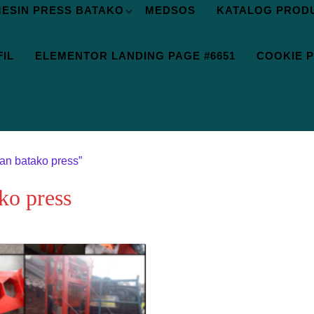
ESIN PRESS BATAKO
MEDSOS
KATALOG PROD
IL
ELEMENTOR LANDING PAGE #6651
COOKIE P
an batako press”
ko press