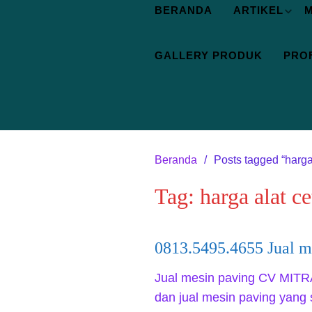
BERANDA
ARTIKEL
M
GALLERY PRODUK
PROF
Beranda
Posts tagged “harga
Tag:
harga alat c
0813.5495.4655 Jual m
Jual mesin paving CV MIT
dan jual mesin paving yang 