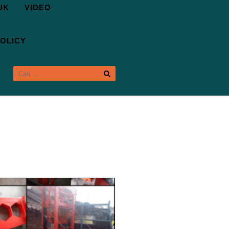
UK
VIDEO
OLICY
CARI
UNTUK: