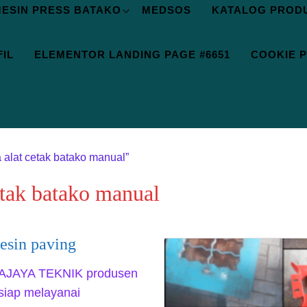
ESIN PRESS BATAKO
MEDSOS
KATALOG PROD
IL
ELEMENTOR LANDING PAGE #6651
COOKIE P
 alat cetak batako manual”
etak batako manual
esin paving
RAJAYA TEKNIK produsen
siap melayanai