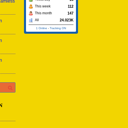
eamless
112
This week
147
This month
24.023K
All
n
1 Online
-
Tracking ON
n
n
N