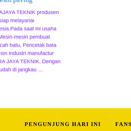
RAJAYA TEKNIK produsen
siap melayanai
esia.Pada saat ini usaha
Mesin-mesin pembuat
cah batu, Pencetak bata
in Industri manufactur
ITRA JAYA TEKNIK. Dengan
mudah di jangkau …
PENGUNJUNG HARI INI
FAN