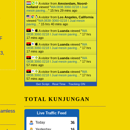
A visitor from
Amsterdam, Noord-
holland
viewed "
WA 0838.3060.0218 I Jual
mesin paving…
"
15 hrs 29 mins ago
a
A visitor from
Los Angeles, California
viewed "
WA 0838-3060-0218 I Jual mesin
paving…
"
15 hrs 40 mins ago
A visitor from
Luanda
viewed "
WA
0838.3060.0218 I Jual mesin paving…
"
17 hrs
0F
17 mins ago
A visitor from
Luanda
viewed "
WA
0838.3060.0218 I Jual mesin paving…
"
17 hrs
17 mins ago
3,
A visitor from
Luanda
viewed "
WA
0838.3060.0218 I Jual mesin paving…
"
17 hrs
57 mins ago
A visitor from
Luanda
viewed "
WA
0838.3060.0218 I Jual mesin paving…
"
17 hrs
57 mins ago
Get Script
Real Time
Tracking ON
TOTAL KUNJUNGAN
eamless
Live Traffic Feed
36
Today
16
Yesterday