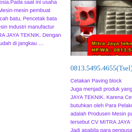
esia.Pada saat ini usaha
Mesin-mesin pembuat
cah batu, Pencetak bata
in Industri manufactur
ITRA JAYA TEKNIK. Dengan
mudah di jangkau …
0813.5495.4655(Tsel
Cetakan Paving block
Juga menjadi produk yan
JAYA TEKNIK. Karena Ceta
butuhkan oleh Para Pelak
adalah Produsen Mesin pa
tersebut CV MITRA JAYA
Jadi apabila para pengu