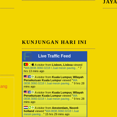
JAY
KUNJUNGAN HARI INI
Live Traffic Feed
A visitor from
Lisbon, Lisboa
viewed
"
WA 0838.3060.0218 I Jual mesin paving…
"
7
hrs 13 mins ago
A visitor from
Kuala Lumpur, Wilayah
Persekutuan Kuala Lumpur
viewed "
WA
0838.3060.0218 I Jual mesin paving…
"
9 hrs 28
lang
mins ago
A visitor from
Kuala Lumpur, Wilayah
Persekutuan Kuala Lumpur
viewed "
WA
0838.3060.0218 I Jual mesin paving…
"
9 hrs 28
mins ago
A visitor from
Amsterdam, Noord-
holland
viewed "
WA 0838.3060.0218 I Jual
mesin paving…
"
15 hrs 29 mins ago