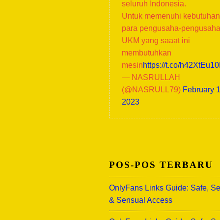
seluruh Indonesia.
Untuk memenuhi kebutuhan
para pengusaha-pengusah
UKM yang saaat ini
membutuhkan
mesin
https://t.co/h42XtEu1
— NASRULLAH
(@NASRULL79)
February 1
2023
POS-POS TERBARU
OnlyFans Links Guide: Safe, S
& Sensual Access