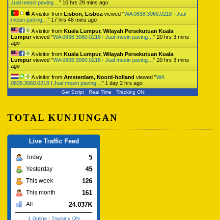
Jual mesin paving…
"
10 hrs 29 mins ago
A visitor from
Lisbon, Lisboa
viewed "
WA 0838.3060.0218 I Jual
mesin paving…
"
17 hrs 48 mins ago
A visitor from
Kuala Lumpur, Wilayah Persekutuan Kuala
Lumpur
viewed "
WA 0838.3060.0218 I Jual mesin paving…
"
20 hrs 3 mins
ago
A visitor from
Kuala Lumpur, Wilayah Persekutuan Kuala
Lumpur
viewed "
WA 0838.3060.0218 I Jual mesin paving…
"
20 hrs 3 mins
ago
A visitor from
Amsterdam, Noord-holland
viewed "
WA
0838.3060.0218 I Jual mesin paving…
"
1 day 2 hrs ago
Get Script
Real Time
Tracking ON
TOTAL KUNJUNGAN
Live Traffic Feed
5
Today
45
Yesterday
126
This week
161
This month
24.037K
All
1 Online
-
Tracking ON