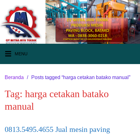
Langsung
ke
konten
MENU
Beranda
Posts tagged “harga cetakan batako manual”
Tag:
harga cetakan batako
manual
0813.5495.4655 Jual mesin paving