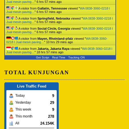
Jual mesin paving…
"
6 hrs 57 mins ago
A visitor from
Gallatin, Tennessee
viewed "
WA 0838-3060-0218 I
Jual mesin paving…
"
6 hrs 57 mins ago
A visitor from
Springfield, Nebraska
viewed "
WA 0838-3060-0218 I
Jual mesin paving…
"
6 hrs 57 mins ago
A visitor from
Social Circle, Georgia
viewed "
WA 0838-3060-0218 I
Jual mesin paving…
"
6 hrs 57 mins ago
A visitor from
Mayen, Rheinland-pfalz
viewed "
WA 0838-3060-
0218 I Jual mesin paving…
"
10 hrs 29 mins ago
A visitor from
Jakarta, Jakarta Raya
viewed "
WA 0838-3060-0218 I
Jual mesin paving…
"
18 hrs 57 mins ago
Get Script
Real Time
Tracking ON
TOTAL KUNJUNGAN
Live Traffic Feed
9
Today
29
Yesterday
9
This week
278
This month
24.154K
All