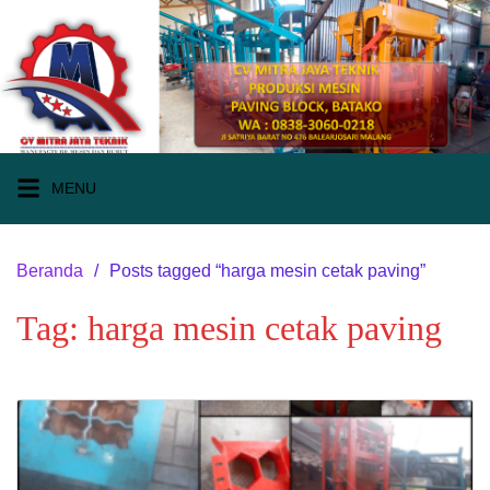
Langsung
ke
konten
MENU
Beranda
Posts tagged “harga mesin cetak paving”
Tag:
harga mesin cetak paving