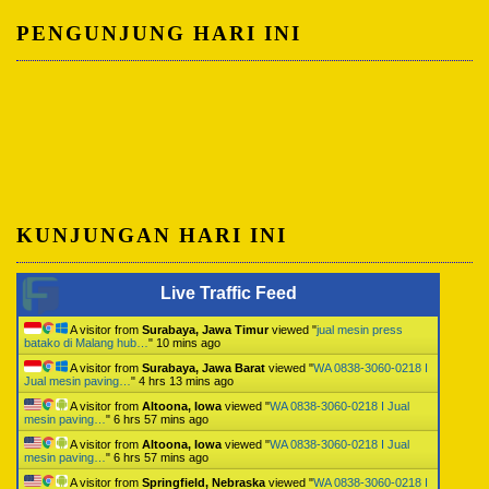
PENGUNJUNG HARI INI
KUNJUNGAN HARI INI
Live Traffic Feed
A visitor from
Surabaya, Jawa Timur
viewed "
jual mesin press
batako di Malang hub…
"
10 mins ago
A visitor from
Surabaya, Jawa Barat
viewed "
WA 0838-3060-0218 I
Jual mesin paving…
"
4 hrs 13 mins ago
A visitor from
Altoona, Iowa
viewed "
WA 0838-3060-0218 I Jual
mesin paving…
"
6 hrs 57 mins ago
A visitor from
Altoona, Iowa
viewed "
WA 0838-3060-0218 I Jual
mesin paving…
"
6 hrs 57 mins ago
A visitor from
Springfield, Nebraska
viewed "
WA 0838-3060-0218 I