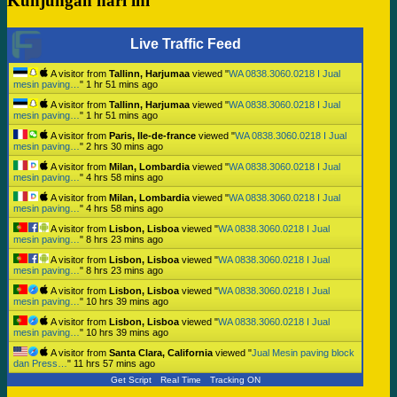
Kunjungan hari ini
Live Traffic Feed
A visitor from
Tallinn, Harjumaa
viewed "
WA 0838.3060.0218 I Jual
mesin paving…
"
1 hr 51 mins ago
A visitor from
Tallinn, Harjumaa
viewed "
WA 0838.3060.0218 I Jual
mesin paving…
"
1 hr 51 mins ago
A visitor from
Paris, Ile-de-france
viewed "
WA 0838.3060.0218 I Jual
mesin paving…
"
2 hrs 30 mins ago
A visitor from
Milan, Lombardia
viewed "
WA 0838.3060.0218 I Jual
mesin paving…
"
4 hrs 58 mins ago
A visitor from
Milan, Lombardia
viewed "
WA 0838.3060.0218 I Jual
mesin paving…
"
4 hrs 58 mins ago
A visitor from
Lisbon, Lisboa
viewed "
WA 0838.3060.0218 I Jual
mesin paving…
"
8 hrs 23 mins ago
A visitor from
Lisbon, Lisboa
viewed "
WA 0838.3060.0218 I Jual
mesin paving…
"
8 hrs 23 mins ago
A visitor from
Lisbon, Lisboa
viewed "
WA 0838.3060.0218 I Jual
mesin paving…
"
10 hrs 39 mins ago
A visitor from
Lisbon, Lisboa
viewed "
WA 0838.3060.0218 I Jual
mesin paving…
"
10 hrs 39 mins ago
A visitor from
Santa Clara, California
viewed "
Jual Mesin paving block
dan Press…
"
11 hrs 57 mins ago
Get Script
Real Time
Tracking ON