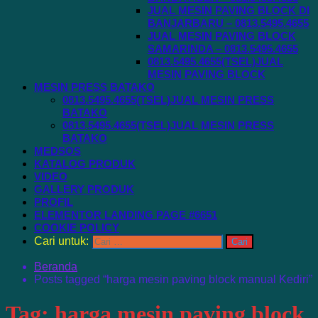
JUAL MESIN PAVING BLOCK DI
BANJARBARU – 0813.5495.4655
JUAL MESIN PAVING BLOCK
SAMARINDA – 0813.5495.4655
0813.5495.4655(TSEL)JUAL
MESIN PAVING BLOCK
MESIN PRESS BATAKO
0813.5495.4655(TSEL)JUAL MESIN PRESS
BATAKO
0813.5495.4655(TSEL)JUAL MESIN PRESS
BATAKO
MEDSOS
KATALOG PRODUK
VIDEO
GALLERY PRODUK
PROFIL
ELEMENTOR LANDING PAGE #6651
COOKIE POLICY
Cari untuk:
Beranda
Posts tagged “harga mesin paving block manual Kediri”
Tag:
harga mesin paving block