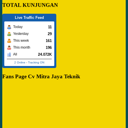
TOTAL KUNJUNGAN
Live Traffic Feed
11
Today
29
Yesterday
161
This week
196
This month
24.072K
All
2 Online
-
Tracking ON
Fans Page Cv Mitra Jaya Teknik