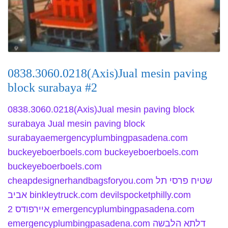
0838.3060.0218(Axis)Jual mesin paving
block surabaya #2
0838.3060.0218(Axis)Jual mesin paving block
surabaya Jual mesin paving block
surabayaemergencyplumbingpasadena.com
buckeyeboerboels.com buckeyeboerboels.com
buckeyeboerboels.com
cheapdesignerhandbagsforyou.com שטיח פרסי תל
אביב binkleytruck.com devilspocketphilly.com
איירפודס 2 emergencyplumbingpasadena.com
emergencyplumbingpasadena.com דלתא הלבשה