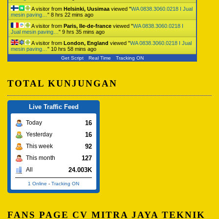
A visitor from
Helsinki, Uusimaa
viewed "
WA 0838.3060.0218 I Jual
mesin paving…
"
8 hrs 22 mins ago
A visitor from
Paris, Ile-de-france
viewed "
WA 0838.3060.0218 I
Jual mesin paving…
"
9 hrs 35 mins ago
A visitor from
London, England
viewed "
WA 0838.3060.0218 I Jual
mesin paving…
"
10 hrs 58 mins ago
Get Script
Real Time
Tracking ON
TOTAL KUNJUNGAN
Live Traffic Feed
16
Today
16
Yesterday
92
This week
127
This month
24.003K
All
1 Online
-
Tracking ON
FANS PAGE CV MITRA JAYA TEKNIK