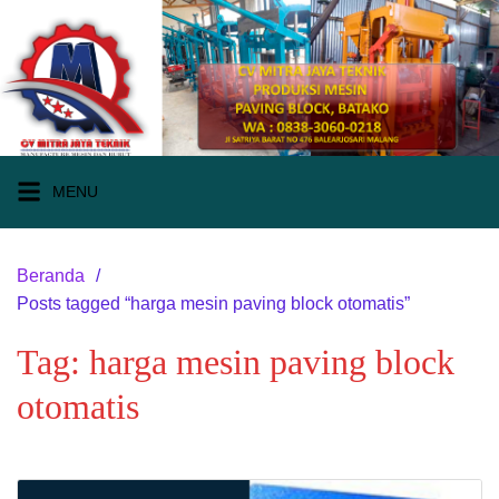
Langsung
ke
konten
MENU
Beranda
Posts tagged “harga mesin paving block otomatis”
Tag:
harga mesin paving block
otomatis