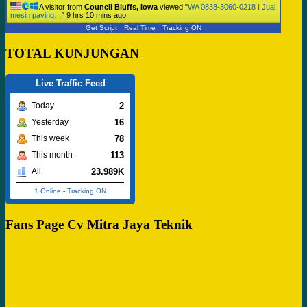
A visitor from
Council Bluffs, Iowa
viewed "
WA 0838-3060-0218 I Jual
mesin paving…
"
9 hrs 10 mins ago
Get Script
Real Time
Tracking ON
TOTAL KUNJUNGAN
Live Traffic Feed
2
Today
16
Yesterday
78
This week
113
This month
23.989K
All
1 Online
-
Tracking ON
Fans Page Cv Mitra Jaya Teknik