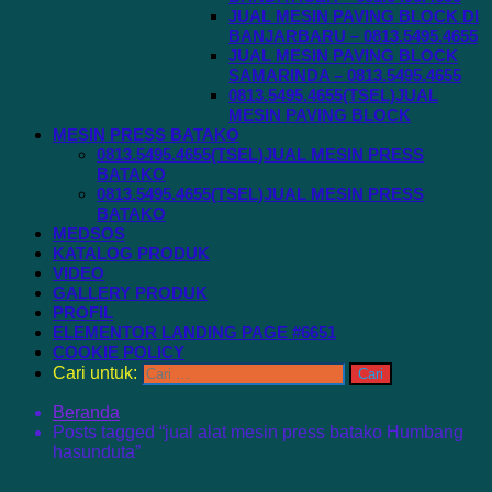
JUAL MESIN PAVING BLOCK DI
BANJARBARU – 0813.5495.4655
JUAL MESIN PAVING BLOCK
SAMARINDA – 0813.5495.4655
0813.5495.4655(TSEL)JUAL
MESIN PAVING BLOCK
MESIN PRESS BATAKO
0813.5495.4655(TSEL)JUAL MESIN PRESS
BATAKO
0813.5495.4655(TSEL)JUAL MESIN PRESS
BATAKO
MEDSOS
KATALOG PRODUK
VIDEO
GALLERY PRODUK
PROFIL
ELEMENTOR LANDING PAGE #6651
COOKIE POLICY
Cari untuk:
Beranda
Posts tagged “jual alat mesin press batako Humbang
hasunduta”