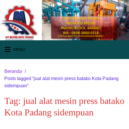
Langsung
ke
konten
MENU
Beranda
Posts tagged “jual alat mesin press batako Kota Padang
sidempuan”
Tag:
jual alat mesin press batako
Kota Padang sidempuan