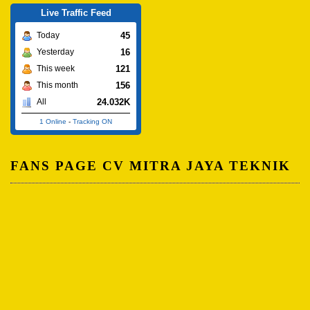
Live Traffic Feed
45
Today
16
Yesterday
121
This week
156
This month
24.032K
All
1 Online
-
Tracking ON
FANS PAGE CV MITRA JAYA TEKNIK