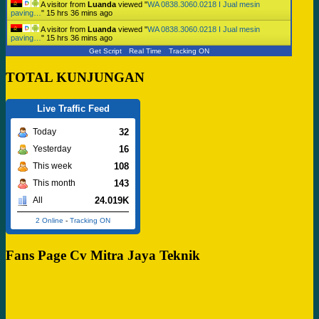
A visitor from
Luanda
viewed "
WA 0838.3060.0218 I Jual mesin
paving…
"
15 hrs 36 mins ago
A visitor from
Luanda
viewed "
WA 0838.3060.0218 I Jual mesin
paving…
"
15 hrs 36 mins ago
Get Script
Real Time
Tracking ON
TOTAL KUNJUNGAN
Live Traffic Feed
32
Today
16
Yesterday
108
This week
143
This month
24.019K
All
2 Online
-
Tracking ON
Fans Page Cv Mitra Jaya Teknik