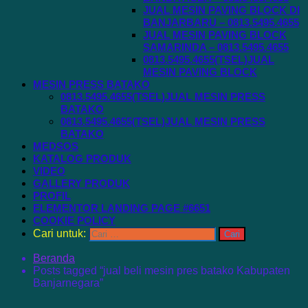
JUAL MESIN PAVING BLOCK DI
BANJARBARU – 0813.5495.4655
JUAL MESIN PAVING BLOCK
SAMARINDA – 0813.5495.4655
0813.5495.4655(TSEL)JUAL
MESIN PAVING BLOCK
MESIN PRESS BATAKO
0813.5495.4655(TSEL)JUAL MESIN PRESS
BATAKO
0813.5495.4655(TSEL)JUAL MESIN PRESS
BATAKO
MEDSOS
KATALOG PRODUK
VIDEO
GALLERY PRODUK
PROFIL
ELEMENTOR LANDING PAGE #6651
COOKIE POLICY
Cari untuk:
Beranda
Posts tagged “jual beli mesin pres batako Kabupaten
Banjarnegara”