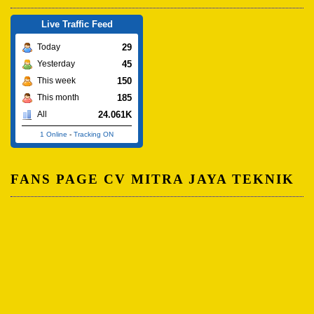
Live Traffic Feed
29
Today
45
Yesterday
150
This week
185
This month
24.061K
All
1 Online
-
Tracking ON
FANS PAGE CV MITRA JAYA TEKNIK