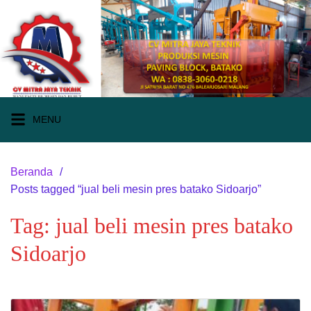
Langsung
ke
konten
MENU
Beranda
Posts tagged “jual beli mesin pres batako Sidoarjo”
Tag:
jual beli mesin pres batako
Sidoarjo