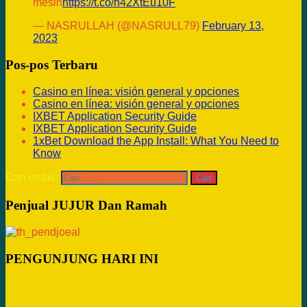
mesin
https://t.co/h42XtEu10F
— NASRULLAH (@NASRULL79)
February 13,
2023
Pos-pos Terbaru
Casino en línea: visión general y opciones
Casino en línea: visión general y opciones
IXBET Application Security Guide
IXBET Application Security Guide
1xBet Download the App Install: What You Need to
Know
Cari untuk:
Penjual JUJUR Dan Ramah
PENGUNJUNG HARI INI