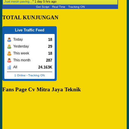
Jual mesin paving…
"
1 day 5 hrs ago
Get Script
Real Time
Tracking ON
TOTAL KUNJUNGAN
Live Traffic Feed
18
Today
29
Yesterday
18
This week
287
This month
24.163K
All
1 Online
-
Tracking ON
Fans Page Cv Mitra Jaya Teknik