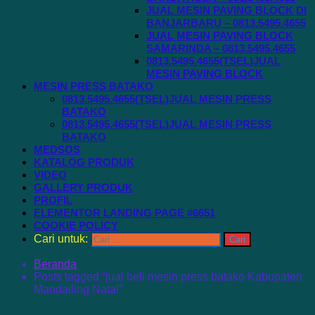
JUAL MESIN PAVING BLOCK DI
BANJARBARU – 0813.5495.4655
JUAL MESIN PAVING BLOCK
SAMARINDA – 0813.5495.4655
0813.5495.4655(TSEL)JUAL
MESIN PAVING BLOCK
MESIN PRESS BATAKO
0813.5495.4655(TSEL)JUAL MESIN PRESS
BATAKO
0813.5495.4655(TSEL)JUAL MESIN PRESS
BATAKO
MEDSOS
KATALOG PRODUK
VIDEO
GALLERY PRODUK
PROFIL
ELEMENTOR LANDING PAGE #6651
COOKIE POLICY
Cari untuk:
Beranda
Posts tagged “jual beli mesin press batako Kabupaten
Mandailing Natal”