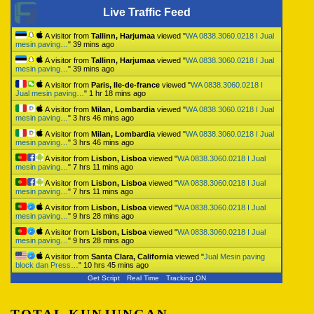
Live Traffic Feed
A visitor from
Tallinn, Harjumaa
viewed "
WA 0838.3060.0218 I Jual
mesin paving…
"
39 mins ago
A visitor from
Tallinn, Harjumaa
viewed "
WA 0838.3060.0218 I Jual
mesin paving…
"
39 mins ago
A visitor from
Paris, Ile-de-france
viewed "
WA 0838.3060.0218 I
Jual mesin paving…
"
1 hr 18 mins ago
A visitor from
Milan, Lombardia
viewed "
WA 0838.3060.0218 I Jual
mesin paving…
"
3 hrs 46 mins ago
A visitor from
Milan, Lombardia
viewed "
WA 0838.3060.0218 I Jual
mesin paving…
"
3 hrs 46 mins ago
A visitor from
Lisbon, Lisboa
viewed "
WA 0838.3060.0218 I Jual
mesin paving…
"
7 hrs 11 mins ago
A visitor from
Lisbon, Lisboa
viewed "
WA 0838.3060.0218 I Jual
mesin paving…
"
7 hrs 11 mins ago
A visitor from
Lisbon, Lisboa
viewed "
WA 0838.3060.0218 I Jual
mesin paving…
"
9 hrs 28 mins ago
A visitor from
Lisbon, Lisboa
viewed "
WA 0838.3060.0218 I Jual
mesin paving…
"
9 hrs 28 mins ago
A visitor from
Santa Clara, California
viewed "
Jual Mesin paving
block dan Press…
"
10 hrs 45 mins ago
Get Script
Real Time
Tracking ON