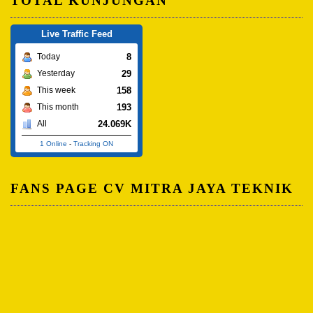
TOTAL KUNJUNGAN
Live Traffic Feed
8
Today
29
Yesterday
158
This week
193
This month
24.069K
All
1 Online
-
Tracking ON
FANS PAGE CV MITRA JAYA TEKNIK