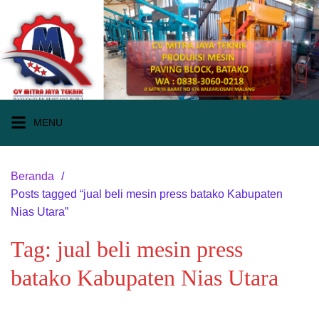
Langsung
ke
konten
MENU
Beranda
Posts tagged “jual beli mesin press batako Kabupaten
Nias Utara”
Tag:
jual beli mesin press
batako Kabupaten Nias Utara