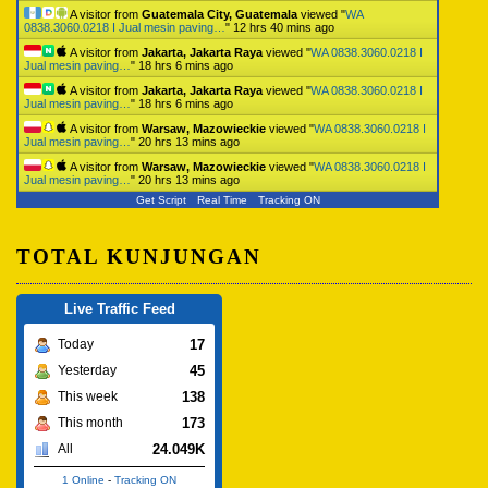
A visitor from
Guatemala City, Guatemala
viewed "
WA
0838.3060.0218 I Jual mesin paving…
"
12 hrs 40 mins ago
A visitor from
Jakarta, Jakarta Raya
viewed "
WA 0838.3060.0218 I
Jual mesin paving…
"
18 hrs 6 mins ago
A visitor from
Jakarta, Jakarta Raya
viewed "
WA 0838.3060.0218 I
Jual mesin paving…
"
18 hrs 6 mins ago
A visitor from
Warsaw, Mazowieckie
viewed "
WA 0838.3060.0218 I
Jual mesin paving…
"
20 hrs 13 mins ago
A visitor from
Warsaw, Mazowieckie
viewed "
WA 0838.3060.0218 I
Jual mesin paving…
"
20 hrs 13 mins ago
Get Script
Real Time
Tracking ON
TOTAL KUNJUNGAN
Live Traffic Feed
17
Today
45
Yesterday
138
This week
173
This month
24.049K
All
1 Online
-
Tracking ON