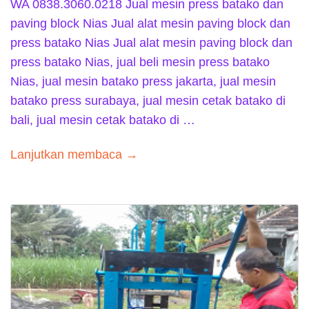
WA 0838.3060.0218 Jual mesin press batako dan
paving block Nias Jual alat mesin paving block dan
press batako Nias Jual alat mesin paving block dan
press batako Nias, jual beli mesin press batako
Nias, jual mesin batako press jakarta, jual mesin
batako press surabaya, jual mesin cetak batako di
bali, jual mesin cetak batako di …
Lanjutkan membaca →