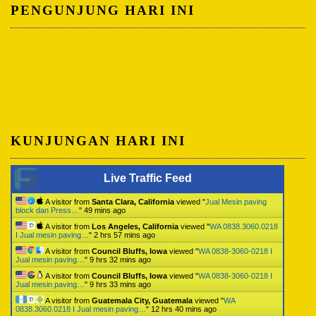
PENGUNJUNG HARI INI
KUNJUNGAN HARI INI
Live Traffic Feed
A visitor from
Santa Clara, California
viewed "
Jual Mesin paving
block dan Press…
"
49 mins ago
A visitor from
Los Angeles, California
viewed "
WA 0838.3060.0218
I Jual mesin paving…
"
2 hrs 57 mins ago
A visitor from
Council Bluffs, Iowa
viewed "
WA 0838-3060-0218 I
Jual mesin paving…
"
9 hrs 33 mins ago
A visitor from
Council Bluffs, Iowa
viewed "
WA 0838-3060-0218 I
Jual mesin paving…
"
9 hrs 33 mins ago
A visitor from
Guatemala City, Guatemala
viewed "
WA
0838.3060.0218 I Jual mesin paving…
"
12 hrs 40 mins ago