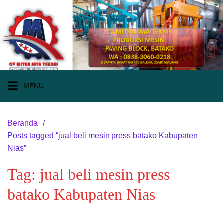
Langsung
ke
konten
MENU
Beranda
Posts tagged “jual beli mesin press batako Kabupaten
Nias”
Tag:
jual beli mesin press
batako Kabupaten Nias