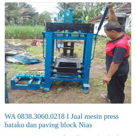
WA 0838.3060.0218 I Jual mesin press
batako dan paving block Nias