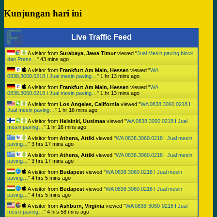
Kunjungan hari ini
Live Traffic Feed
A visitor from
Surabaya, Jawa Timur
viewed "
Jual Mesin paving block
dan Press…
"
43 mins ago
A visitor from
Frankfurt Am Main, Hessen
viewed "
WA
0838.3060.0218 I Jual mesin paving…
"
1 hr 13 mins ago
A visitor from
Frankfurt Am Main, Hessen
viewed "
WA
0838.3060.0218 I Jual mesin paving…
"
1 hr 13 mins ago
A visitor from
Los Angeles, California
viewed "
WA 0838.3060.0218 I
Jual mesin paving…
"
1 hr 16 mins ago
A visitor from
Helsinki, Uusimaa
viewed "
WA 0838.3060.0218 I Jual
mesin paving…
"
1 hr 16 mins ago
A visitor from
Athens, Attiki
viewed "
WA 0838.3060.0218 I Jual mesin
paving…
"
3 hrs 17 mins ago
A visitor from
Athens, Attiki
viewed "
WA 0838.3060.0218 I Jual mesin
paving…
"
3 hrs 17 mins ago
A visitor from
Budapest
viewed "
WA 0838.3060.0218 I Jual mesin
paving…
"
4 hrs 5 mins ago
A visitor from
Budapest
viewed "
WA 0838.3060.0218 I Jual mesin
paving…
"
4 hrs 5 mins ago
A visitor from
Ashburn, Virginia
viewed "
WA 0838-3060-0218 I Jual
mesin paving…
"
4 hrs 58 mins ago