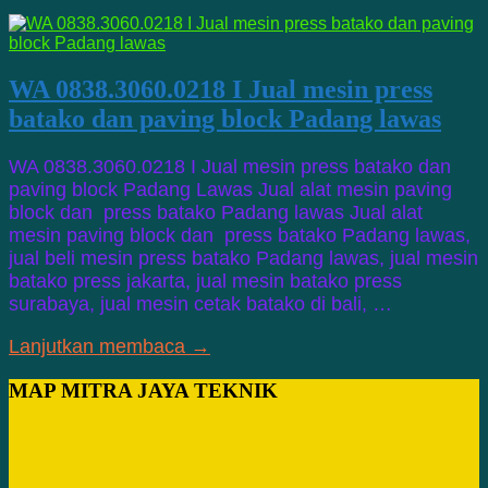
WA 0838.3060.0218 I Jual mesin press
batako dan paving block Padang lawas
WA 0838.3060.0218 I Jual mesin press batako dan
paving block Padang Lawas Jual alat mesin paving
block dan press batako Padang lawas Jual alat
mesin paving block dan press batako Padang lawas,
jual beli mesin press batako Padang lawas, jual mesin
batako press jakarta, jual mesin batako press
surabaya, jual mesin cetak batako di bali, …
Lanjutkan membaca →
MAP MITRA JAYA TEKNIK