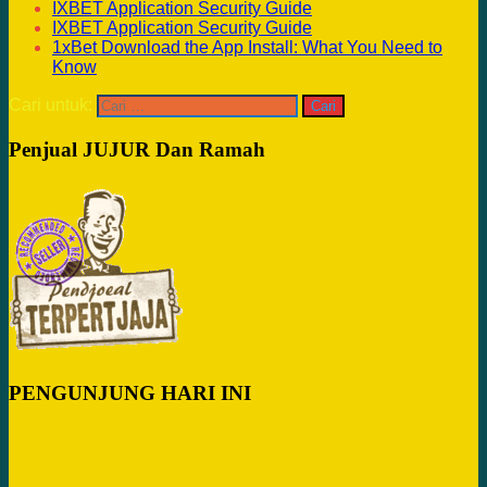
IXBET Application Security Guide
IXBET Application Security Guide
1xBet Download the App Install: What You Need to
Know
Cari untuk:
Penjual JUJUR Dan Ramah
PENGUNJUNG HARI INI