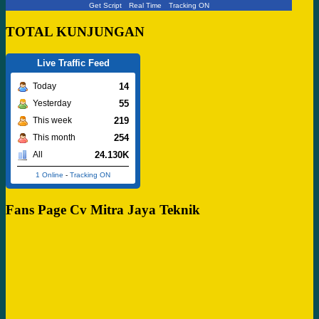
Get Script
Real Time
Tracking ON
TOTAL KUNJUNGAN
Live Traffic Feed
14
Today
55
Yesterday
219
This week
254
This month
24.130K
All
1 Online
-
Tracking ON
Fans Page Cv Mitra Jaya Teknik