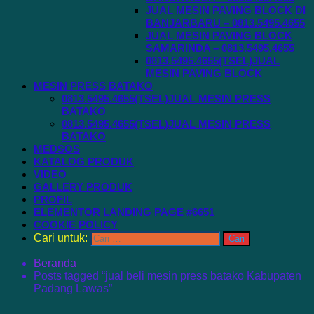
JUAL MESIN PAVING BLOCK DI
BANJARBARU – 0813.5495.4655
JUAL MESIN PAVING BLOCK
SAMARINDA – 0813.5495.4655
0813.5495.4655(TSEL)JUAL
MESIN PAVING BLOCK
MESIN PRESS BATAKO
0813.5495.4655(TSEL)JUAL MESIN PRESS
BATAKO
0813.5495.4655(TSEL)JUAL MESIN PRESS
BATAKO
MEDSOS
KATALOG PRODUK
VIDEO
GALLERY PRODUK
PROFIL
ELEMENTOR LANDING PAGE #6651
COOKIE POLICY
Cari untuk:
Beranda
Posts tagged “jual beli mesin press batako Kabupaten
Padang Lawas”