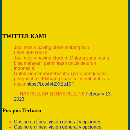
TWITTER KAMI
Jual mesin paving block malang hub
0838.3060.0218
Jual mesin paving block di Malang yang mana
bisa melayani permintaan untuk seluruh
Indonesia.
Untuk memenuhi kebutuhan para pengusaha-
pengusaha UKM yang saaat ini membutuhkan
mesin
https://t.co/h42XtEu10F
— NASRULLAH (@NASRULL79)
February 13,
2023
Pos-pos Terbaru
Casino en línea: visión general y opciones
Casino en línea: visión general y opciones