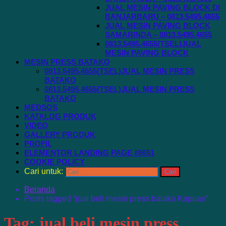
JUAL MESIN PAVING BLOCK DI
BANJARBARU – 0813.5495.4655
JUAL MESIN PAVING BLOCK
SAMARINDA – 0813.5495.4655
0813.5495.4655(TSEL)JUAL
MESIN PAVING BLOCK
MESIN PRESS BATAKO
0813.5495.4655(TSEL)JUAL MESIN PRESS
BATAKO
0813.5495.4655(TSEL)JUAL MESIN PRESS
BATAKO
MEDSOS
KATALOG PRODUK
VIDEO
GALLERY PRODUK
PROFIL
ELEMENTOR LANDING PAGE #6651
COOKIE POLICY
Cari untuk:
Beranda
Posts tagged “jual beli mesin press batako Kapuas”
Tag:
jual beli mesin press