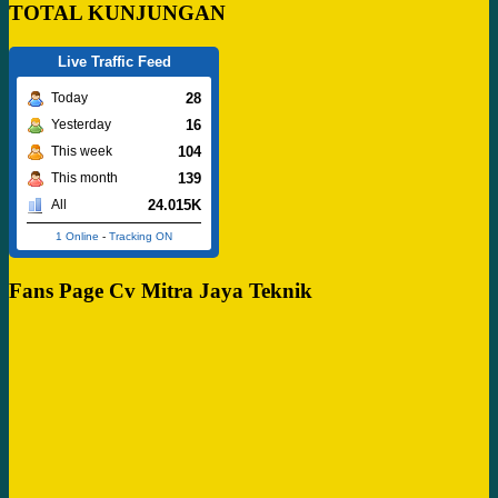
TOTAL KUNJUNGAN
Live Traffic Feed
28
Today
16
Yesterday
104
This week
139
This month
24.015K
All
1 Online
-
Tracking ON
Fans Page Cv Mitra Jaya Teknik