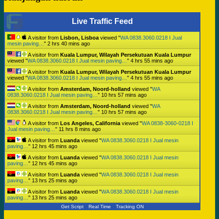
Live Traffic Feed
A visitor from
Lisbon, Lisboa
viewed "
WA 0838.3060.0218 I Jual
mesin paving…
"
2 hrs 40 mins ago
A visitor from
Kuala Lumpur, Wilayah Persekutuan Kuala Lumpur
viewed "
WA 0838.3060.0218 I Jual mesin paving…
"
4 hrs 55 mins ago
A visitor from
Kuala Lumpur, Wilayah Persekutuan Kuala Lumpur
viewed "
WA 0838.3060.0218 I Jual mesin paving…
"
4 hrs 55 mins ago
A visitor from
Amsterdam, Noord-holland
viewed "
WA
0838.3060.0218 I Jual mesin paving…
"
10 hrs 57 mins ago
A visitor from
Amsterdam, Noord-holland
viewed "
WA
0838.3060.0218 I Jual mesin paving…
"
10 hrs 57 mins ago
A visitor from
Los Angeles, California
viewed "
WA 0838-3060-0218 I
Jual mesin paving…
"
11 hrs 8 mins ago
A visitor from
Luanda
viewed "
WA 0838.3060.0218 I Jual mesin
paving…
"
12 hrs 45 mins ago
A visitor from
Luanda
viewed "
WA 0838.3060.0218 I Jual mesin
paving…
"
12 hrs 45 mins ago
A visitor from
Luanda
viewed "
WA 0838.3060.0218 I Jual mesin
paving…
"
13 hrs 25 mins ago
A visitor from
Luanda
viewed "
WA 0838.3060.0218 I Jual mesin
paving…
"
13 hrs 25 mins ago
Get Script
Real Time
Tracking ON