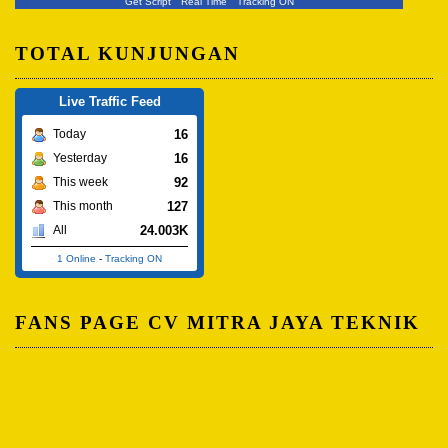
Get Script
Real Time
Tracking ON
TOTAL KUNJUNGAN
Live Traffic Feed
16
Today
16
Yesterday
92
This week
127
This month
24.003K
All
1 Online
-
Tracking ON
FANS PAGE CV MITRA JAYA TEKNIK