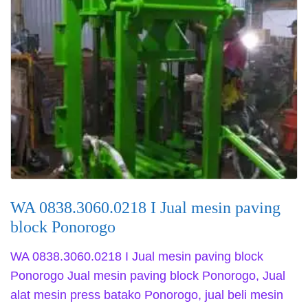
WA 0838.3060.0218 I Jual mesin paving
block Ponorogo
WA 0838.3060.0218 I Jual mesin paving block
Ponorogo Jual mesin paving block Ponorogo, Jual
alat mesin press batako Ponorogo, jual beli mesin