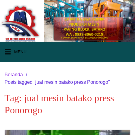
Langsung
ke
konten
MENU
Beranda
Posts tagged “jual mesin batako press Ponorogo”
Tag:
jual mesin batako press
Ponorogo