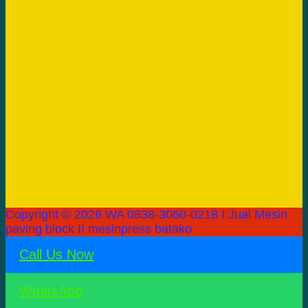
Copyright © 2026 WA 0838-3060-0218 I Jual Mesin
paving block II mesinpress batako
Call Us Now
WhatsApp