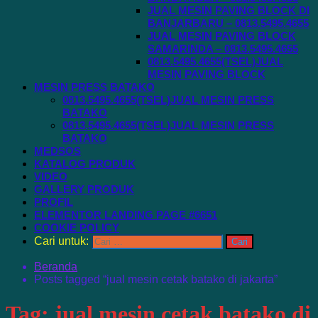
JUAL MESIN PAVING BLOCK DI
BANJARBARU – 0813.5495.4655
JUAL MESIN PAVING BLOCK
SAMARINDA – 0813.5495.4655
0813.5495.4655(TSEL)JUAL
MESIN PAVING BLOCK
MESIN PRESS BATAKO
0813.5495.4655(TSEL)JUAL MESIN PRESS
BATAKO
0813.5495.4655(TSEL)JUAL MESIN PRESS
BATAKO
MEDSOS
KATALOG PRODUK
VIDEO
GALLERY PRODUK
PROFIL
ELEMENTOR LANDING PAGE #6651
COOKIE POLICY
Cari untuk:
Beranda
Posts tagged “jual mesin cetak batako di jakarta”
Tag:
jual mesin cetak batako di