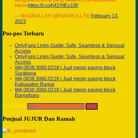
mesin
https://t.co/h42XtEu10F
— NASRULLAH (@NASRULL79)
February 13,
2023
Pos-pos Terbaru
OnlyFans Links Guide: Safe, Seamless & Sensual
Access
OnlyFans Links Guide: Safe, Seamless & Sensual
Access
WA 0838.3060.0218 I Jual mesin paving block
Surabaya
WA 0838.3060.0218 I Jual mesin paving block
Kabupaten Banjar
WA 0838.3060.0218 I Jual mesin paving block
Banjarbaru
Cari untuk:
Penjual JUJUR Dan Ramah