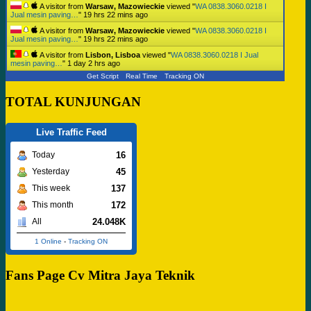
A visitor from
Warsaw, Mazowieckie
viewed "
WA 0838.3060.0218 I
Jual mesin paving…
"
19 hrs 22 mins ago
A visitor from
Warsaw, Mazowieckie
viewed "
WA 0838.3060.0218 I
Jual mesin paving…
"
19 hrs 22 mins ago
A visitor from
Lisbon, Lisboa
viewed "
WA 0838.3060.0218 I Jual
mesin paving…
"
1 day 2 hrs ago
Get Script
Real Time
Tracking ON
TOTAL KUNJUNGAN
Live Traffic Feed
16
Today
45
Yesterday
137
This week
172
This month
24.048K
All
1 Online
-
Tracking ON
Fans Page Cv Mitra Jaya Teknik