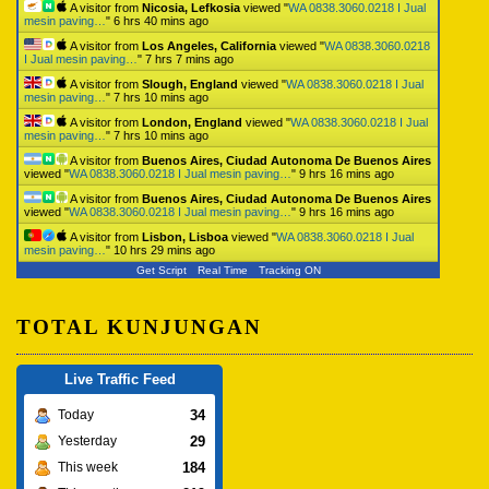
A visitor from
Nicosia, Lefkosia
viewed "
WA 0838.3060.0218 I Jual
mesin paving…
"
6 hrs 40 mins ago
A visitor from
Los Angeles, California
viewed "
WA 0838.3060.0218
I Jual mesin paving…
"
7 hrs 7 mins ago
A visitor from
Slough, England
viewed "
WA 0838.3060.0218 I Jual
mesin paving…
"
7 hrs 10 mins ago
A visitor from
London, England
viewed "
WA 0838.3060.0218 I Jual
mesin paving…
"
7 hrs 10 mins ago
A visitor from
Buenos Aires, Ciudad Autonoma De Buenos Aires
viewed "
WA 0838.3060.0218 I Jual mesin paving…
"
9 hrs 16 mins ago
A visitor from
Buenos Aires, Ciudad Autonoma De Buenos Aires
viewed "
WA 0838.3060.0218 I Jual mesin paving…
"
9 hrs 16 mins ago
A visitor from
Lisbon, Lisboa
viewed "
WA 0838.3060.0218 I Jual
mesin paving…
"
10 hrs 29 mins ago
Get Script
Real Time
Tracking ON
TOTAL KUNJUNGAN
Live Traffic Feed
34
Today
29
Yesterday
184
This week