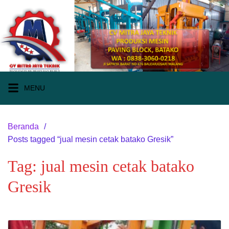
Langsung
ke
konten
MENU
Beranda
Posts tagged “jual mesin cetak batako Gresik”
Tag:
jual mesin cetak batako
Gresik