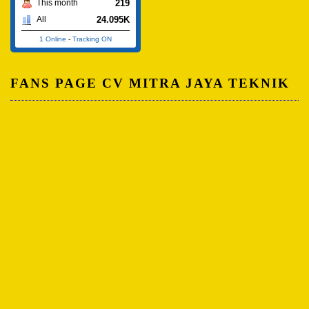
219
This month
24.095K
All
1 Online
-
Tracking ON
FANS PAGE CV MITRA JAYA TEKNIK