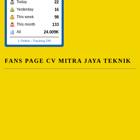
22
Today
16
Yesterday
98
This week
133
This month
24.009K
All
1 Online
-
Tracking ON
FANS PAGE CV MITRA JAYA TEKNIK