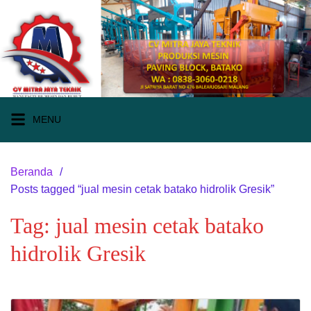
Langsung
ke
konten
MENU
Beranda
Posts tagged “jual mesin cetak batako hidrolik Gresik”
Tag:
jual mesin cetak batako
hidrolik Gresik