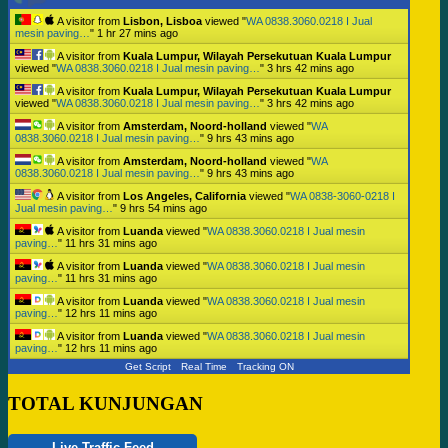
A visitor from
Lisbon, Lisboa
viewed "
WA 0838.3060.0218 I Jual
mesin paving…
"
1 hr 27 mins ago
A visitor from
Kuala Lumpur, Wilayah Persekutuan Kuala Lumpur
viewed "
WA 0838.3060.0218 I Jual mesin paving…
"
3 hrs 42 mins ago
A visitor from
Kuala Lumpur, Wilayah Persekutuan Kuala Lumpur
viewed "
WA 0838.3060.0218 I Jual mesin paving…
"
3 hrs 42 mins ago
A visitor from
Amsterdam, Noord-holland
viewed "
WA
0838.3060.0218 I Jual mesin paving…
"
9 hrs 43 mins ago
A visitor from
Amsterdam, Noord-holland
viewed "
WA
0838.3060.0218 I Jual mesin paving…
"
9 hrs 43 mins ago
A visitor from
Los Angeles, California
viewed "
WA 0838-3060-0218 I
Jual mesin paving…
"
9 hrs 54 mins ago
A visitor from
Luanda
viewed "
WA 0838.3060.0218 I Jual mesin
paving…
"
11 hrs 31 mins ago
A visitor from
Luanda
viewed "
WA 0838.3060.0218 I Jual mesin
paving…
"
11 hrs 31 mins ago
A visitor from
Luanda
viewed "
WA 0838.3060.0218 I Jual mesin
paving…
"
12 hrs 11 mins ago
A visitor from
Luanda
viewed "
WA 0838.3060.0218 I Jual mesin
paving…
"
12 hrs 11 mins ago
Get Script
Real Time
Tracking ON
TOTAL KUNJUNGAN
Live Traffic Feed