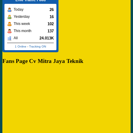
26
Today
16
Yesterday
102
This week
137
This month
24.013K
All
1 Online
-
Tracking ON
Fans Page Cv Mitra Jaya Teknik