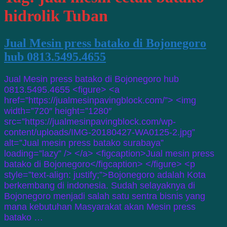
hidrolik Tuban
Jual Mesin press batako di Bojonegoro
hub 0813.5495.4655
Jual Mesin press batako di Bojonegoro hub
0813.5495.4655 <figure> <a
href=”https://jualmesinpavingblock.com/”> <img
width=”720″ height=”1280″
src=”https://jualmesinpavingblock.com/wp-
content/uploads/IMG-20180427-WA0125-2.jpg”
alt=”Jual mesin press batako surabaya”
loading=”lazy” /> </a> <figcaption>Jual mesin press
batako di Bojonegoro</figcaption> </figure> <p
style=”text-align: justify;”>Bojonegoro adalah Kota
berkembang di indonesia. Sudah selayaknya di
Bojonegoro menjadi salah satu sentra bisnis yang
mana kebutuhan Masyarakat akan Mesin press
batako …