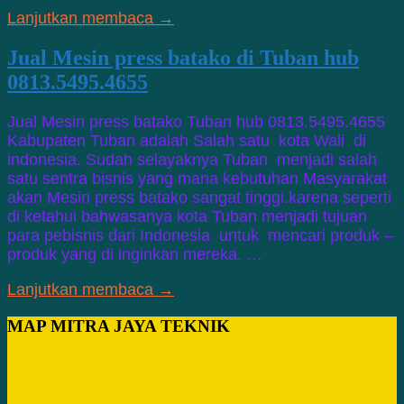
Lanjutkan membaca →
Jual Mesin press batako di Tuban hub
0813.5495.4655
Jual Mesin press batako Tuban hub 0813.5495.4655
Kabupaten Tuban adalah Salah satu kota Wali di
indonesia. Sudah selayaknya Tuban menjadi salah
satu sentra bisnis yang mana kebutuhan Masyarakat
akan Mesin press batako sangat tinggi.karena seperti
di ketahui bahwasanya kota Tuban menjadi tujuan
para pebisnis dari Indonesia untuk mencari produk –
produk yang di inginkan mereka. …
Lanjutkan membaca →
MAP MITRA JAYA TEKNIK