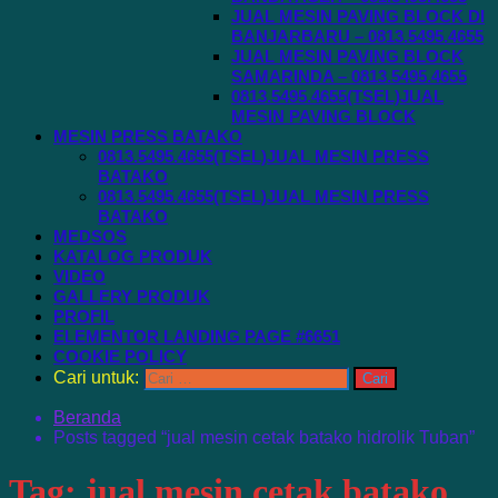
JUAL MESIN PAVING BLOCK DI
BANJARBARU – 0813.5495.4655
JUAL MESIN PAVING BLOCK
SAMARINDA – 0813.5495.4655
0813.5495.4655(TSEL)JUAL
MESIN PAVING BLOCK
MESIN PRESS BATAKO
0813.5495.4655(TSEL)JUAL MESIN PRESS
BATAKO
0813.5495.4655(TSEL)JUAL MESIN PRESS
BATAKO
MEDSOS
KATALOG PRODUK
VIDEO
GALLERY PRODUK
PROFIL
ELEMENTOR LANDING PAGE #6651
COOKIE POLICY
Cari untuk:
Beranda
Posts tagged “jual mesin cetak batako hidrolik Tuban”
Tag:
jual mesin cetak batako