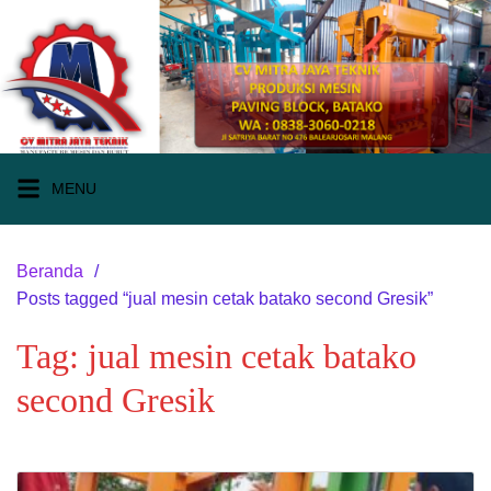
Langsung
ke
konten
MENU
Beranda
Posts tagged “jual mesin cetak batako second Gresik”
Tag:
jual mesin cetak batako
second Gresik