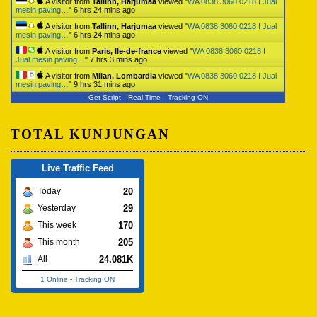
A visitor from
Tallinn, Harjumaa
viewed "
WA 0838.3060.0218 I Jual
mesin paving…
"
6 hrs 24 mins ago
A visitor from
Tallinn, Harjumaa
viewed "
WA 0838.3060.0218 I Jual
mesin paving…
"
6 hrs 24 mins ago
A visitor from
Paris, Ile-de-france
viewed "
WA 0838.3060.0218 I
Jual mesin paving…
"
7 hrs 3 mins ago
A visitor from
Milan, Lombardia
viewed "
WA 0838.3060.0218 I Jual
mesin paving…
"
9 hrs 31 mins ago
Get Script
Real Time
Tracking ON
TOTAL KUNJUNGAN
Live Traffic Feed
20
Today
29
Yesterday
170
This week
205
This month
24.081K
All
1 Online
-
Tracking ON