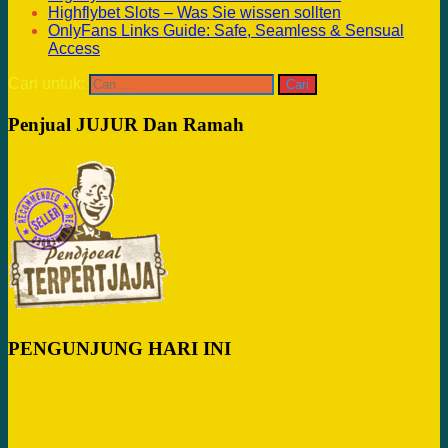
Highflybet Slots – Was Sie wissen sollten
OnlyFans Links Guide: Safe, Seamless & Sensual
Access
Cari untuk:
Penjual JUJUR Dan Ramah
PENGUNJUNG HARI INI