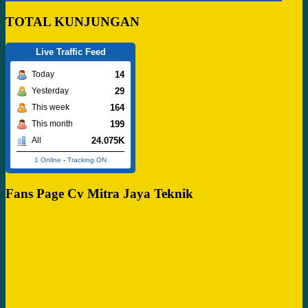
TOTAL KUNJUNGAN
Live Traffic Feed
14
Today
29
Yesterday
164
This week
199
This month
24.075K
All
1 Online
-
Tracking ON
Fans Page Cv Mitra Jaya Teknik