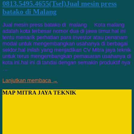
0813.5495.4655(Tsel)Jual mesin press
batako di Malang
Jual mesin press batako di malang Kota malang
adalah kota terbesar nomor dua di jawa timur.hal ini
tentu menarik perhatian para investor atau penanam
modal untuk mengembangkan usahanya di berbagai
sektor.hal inilah yang menjadikan CV Mitra jaya teknik
untuk terus mengembangkan pemasaran usahanya di
kota ini.hal ini di tandai dengan semakin produktif nya
…
Lanjutkan membaca →
MAP MITRA JAYA TEKNIK