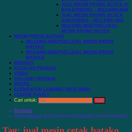
JUAL MESIN PAVING BLOCK DI
BANJARBARU – 0813.5495.4655
JUAL MESIN PAVING BLOCK
SAMARINDA – 0813.5495.4655
0813.5495.4655(TSEL)JUAL
MESIN PAVING BLOCK
MESIN PRESS BATAKO
0813.5495.4655(TSEL)JUAL MESIN PRESS
BATAKO
0813.5495.4655(TSEL)JUAL MESIN PRESS
BATAKO
MEDSOS
KATALOG PRODUK
VIDEO
GALLERY PRODUK
PROFIL
ELEMENTOR LANDING PAGE #6651
COOKIE POLICY
Cari untuk:
Beranda
Posts tagged “jual mesin cetak batako second malang”
Tag:
jual mesin cetak batako