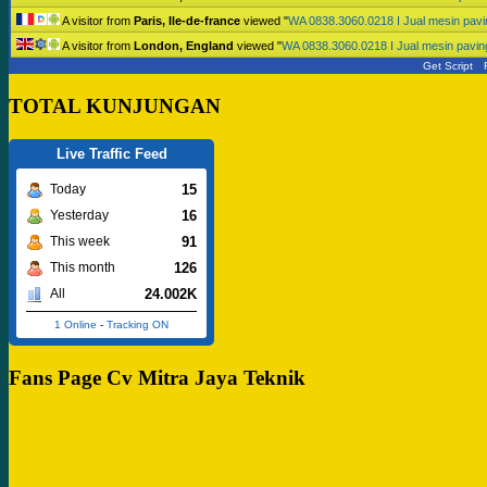
A visitor from
Paris, Ile-de-france
viewed "
WA 0838.3060.0218 I Jual mesin pav
A visitor from
London, England
viewed "
WA 0838.3060.0218 I Jual mesin pavi
Get Script
TOTAL KUNJUNGAN
Live Traffic Feed
15
Today
16
Yesterday
91
This week
126
This month
24.002K
All
1 Online
-
Tracking ON
Fans Page Cv Mitra Jaya Teknik