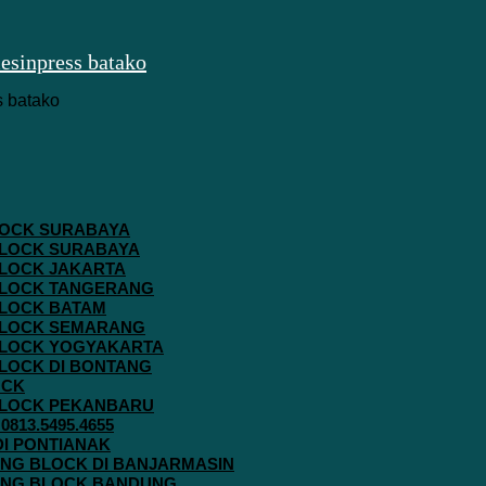
 BLOCK SURABAYA
 BLOCK SURABAYA
 BLOCK JAKARTA
G BLOCK TANGERANG
 BLOCK BATAM
G BLOCK SEMARANG
G BLOCK YOGYAKARTA
 BLOCK DI BONTANG
OCK
G BLOCK PEKANBARU
813.5495.4655
 DI PONTIANAK
AVING BLOCK DI BANJARMASIN
AVING BLOCK BANDUNG