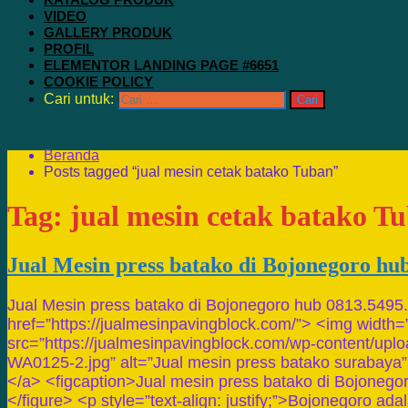
VIDEO
GALLERY PRODUK
PROFIL
ELEMENTOR LANDING PAGE #6651
COOKIE POLICY
Cari untuk:
Beranda
Posts tagged “jual mesin cetak batako Tuban”
Tag:
jual mesin cetak batako T
Jual Mesin press batako di Bojonegoro hu
Jual Mesin press batako di Bojonegoro hub 0813.5495
href=”https://jualmesinpavingblock.com/”> <img width=
src=”https://jualmesinpavingblock.com/wp-content/up
WA0125-2.jpg” alt=”Jual mesin press batako surabaya” 
</a> <figcaption>Jual mesin press batako di Bojonegor
</figure> <p style=”text-align: justify;”>Bojonegoro a