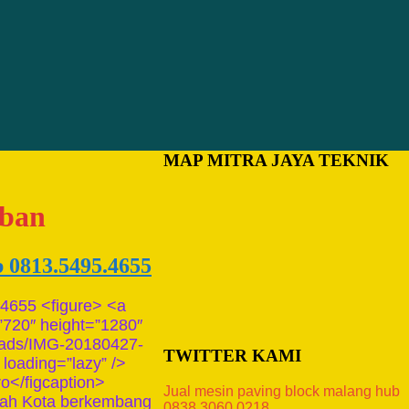
MAP MITRA JAYA TEKNIK
uban
b 0813.5495.4655
.4655 <figure> <a
”720″ height=”1280″
loads/IMG-20180427-
TWITTER KAMI
loading=”lazy” />
o</figcaption>
Jual mesin paving block malang hub
dalah Kota berkembang
0838.3060.0218