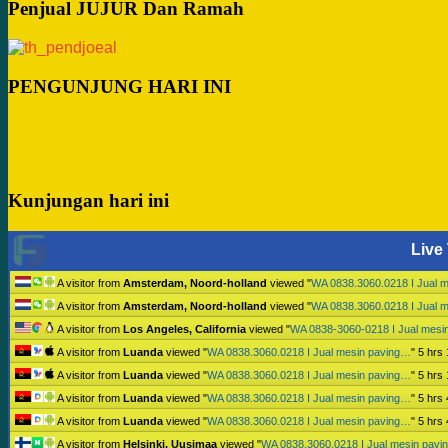
Penjual JUJUR Dan Ramah
PENGUNJUNG HARI INI
Kunjungan hari ini
Live 
A visitor from
Amsterdam, Noord-holland
viewed "
WA 0838.3060.0218 I Jual 
A visitor from
Amsterdam, Noord-holland
viewed "
WA 0838.3060.0218 I Jual 
A visitor from
Los Angeles, California
viewed "
WA 0838-3060-0218 I Jual mesi
A visitor from
Luanda
viewed "
WA 0838.3060.0218 I Jual mesin paving…
"
5 hrs 
A visitor from
Luanda
viewed "
WA 0838.3060.0218 I Jual mesin paving…
"
5 hrs 
A visitor from
Luanda
viewed "
WA 0838.3060.0218 I Jual mesin paving…
"
5 hrs
A visitor from
Luanda
viewed "
WA 0838.3060.0218 I Jual mesin paving…
"
5 hrs
A visitor from
Helsinki, Uusimaa
viewed "
WA 0838.3060.0218 I Jual mesin pav