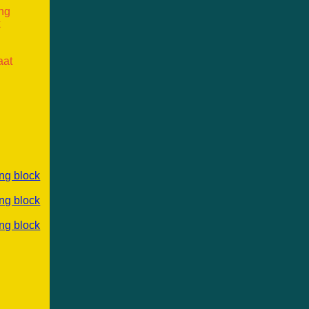
ang
k
aat
ng block
ng block
ng block