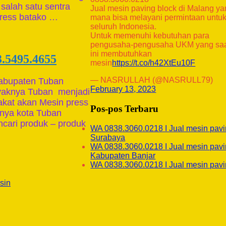
salah satu sentra
Jual mesin paving block di Malang y
press batako …
mana bisa melayani permintaan untu
seluruh Indonesia.
Untuk memenuhi kebutuhan para
pengusaha-pengusaha UKM yang sa
ini membutuhkan
3.5495.4655
mesin
https://t.co/h42XtEu10F
— NASRULLAH (@NASRULL79)
Kabupaten Tuban
February 13, 2023
ayaknya Tuban menjadi
akat akan Mesin press
Pos-pos Terbaru
anya kota Tuban
ncari produk – produk
WA 0838.3060.0218 I Jual mesin pavi
Surabaya
WA 0838.3060.0218 I Jual mesin pavi
Kabupaten Banjar
WA 0838.3060.0218 I Jual mesin pavi
sin