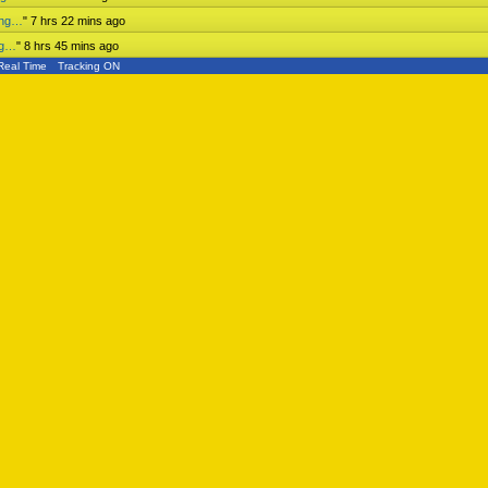
ing…
"
7 hrs 22 mins ago
ng…
"
8 hrs 45 mins ago
Real Time
Tracking ON