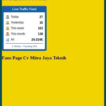
Live Traffic Feed
27
Today
16
Yesterday
103
This week
138
This month
24.014K
All
1 Online
-
Tracking ON
Fans Page Cv Mitra Jaya Teknik