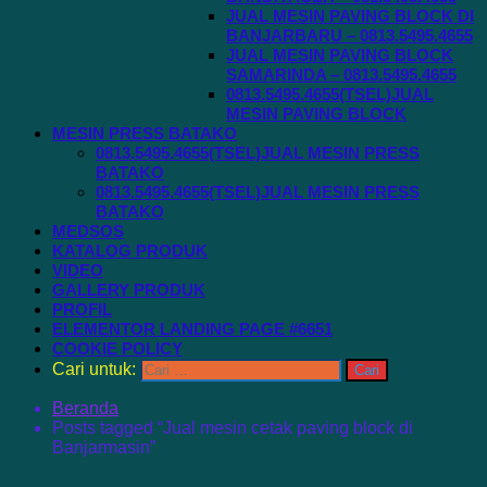
JUAL MESIN PAVING BLOCK DI
BANJARBARU – 0813.5495.4655
JUAL MESIN PAVING BLOCK
SAMARINDA – 0813.5495.4655
0813.5495.4655(TSEL)JUAL
MESIN PAVING BLOCK
MESIN PRESS BATAKO
0813.5495.4655(TSEL)JUAL MESIN PRESS
BATAKO
0813.5495.4655(TSEL)JUAL MESIN PRESS
BATAKO
MEDSOS
KATALOG PRODUK
VIDEO
GALLERY PRODUK
PROFIL
ELEMENTOR LANDING PAGE #6651
COOKIE POLICY
Cari untuk:
Beranda
Posts tagged “Jual mesin cetak paving block di
Banjarmasin”