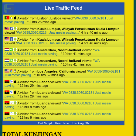
Live Traffic Feed
A visitor from
Lisbon, Lisboa
viewed "
WA 0838.3060.0218 I Jual
mesin paving…
"
2 hrs 25 mins ago
A visitor from
Kuala Lumpur, Wilayah Persekutuan Kuala Lumpur
viewed "
WA 0838.3060.0218 I Jual mesin paving…
"
4 hrs 40 mins ago
A visitor from
Kuala Lumpur, Wilayah Persekutuan Kuala Lumpur
viewed "
WA 0838.3060.0218 I Jual mesin paving…
"
4 hrs 40 mins ago
A visitor from
Amsterdam, Noord-holland
viewed "
WA
0838.3060.0218 I Jual mesin paving…
"
10 hrs 41 mins ago
A visitor from
Amsterdam, Noord-holland
viewed "
WA
0838.3060.0218 I Jual mesin paving…
"
10 hrs 41 mins ago
A visitor from
Los Angeles, California
viewed "
WA 0838-3060-0218 I
Jual mesin paving…
"
10 hrs 52 mins ago
A visitor from
Luanda
viewed "
WA 0838.3060.0218 I Jual mesin
paving…
"
12 hrs 29 mins ago
A visitor from
Luanda
viewed "
WA 0838.3060.0218 I Jual mesin
paving…
"
12 hrs 29 mins ago
A visitor from
Luanda
viewed "
WA 0838.3060.0218 I Jual mesin
paving…
"
13 hrs 9 mins ago
A visitor from
Luanda
viewed "
WA 0838.3060.0218 I Jual mesin
paving…
"
13 hrs 9 mins ago
Get Script
Real Time
Tracking ON
TOTAL KUNJUNGAN