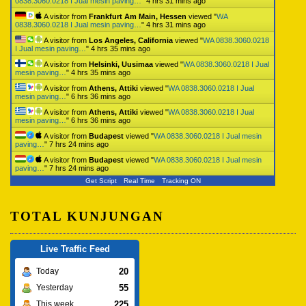
0838.3060.0218 I Jual mesin paving…
"
4 hrs 31 mins ago
A visitor from
Frankfurt Am Main, Hessen
viewed "
WA
0838.3060.0218 I Jual mesin paving…
"
4 hrs 31 mins ago
A visitor from
Los Angeles, California
viewed "
WA 0838.3060.0218
I Jual mesin paving…
"
4 hrs 35 mins ago
A visitor from
Helsinki, Uusimaa
viewed "
WA 0838.3060.0218 I Jual
mesin paving…
"
4 hrs 35 mins ago
A visitor from
Athens, Attiki
viewed "
WA 0838.3060.0218 I Jual
mesin paving…
"
6 hrs 36 mins ago
A visitor from
Athens, Attiki
viewed "
WA 0838.3060.0218 I Jual
mesin paving…
"
6 hrs 36 mins ago
A visitor from
Budapest
viewed "
WA 0838.3060.0218 I Jual mesin
paving…
"
7 hrs 24 mins ago
A visitor from
Budapest
viewed "
WA 0838.3060.0218 I Jual mesin
paving…
"
7 hrs 24 mins ago
Get Script
Real Time
Tracking ON
TOTAL KUNJUNGAN
Live Traffic Feed
20
Today
55
Yesterday
225
This week