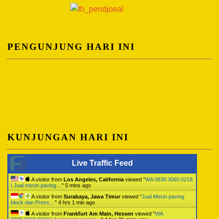
PENGUNJUNG HARI INI
KUNJUNGAN HARI INI
Live Traffic Feed
A visitor from
Los Angeles, California
viewed "
WA 0838.3060.0218
I Jual mesin paving…
"
5 mins ago
A visitor from
Surabaya, Jawa Timur
viewed "
Jual Mesin paving
block dan Press…
"
4 hrs 2 mins ago
A visitor from
Frankfurt Am Main, Hessen
viewed "
WA