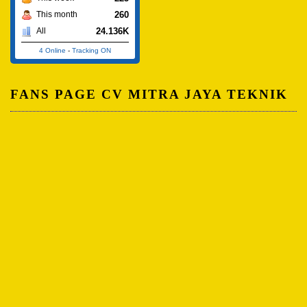
260
This month
24.136K
All
4 Online
-
Tracking ON
FANS PAGE CV MITRA JAYA TEKNIK