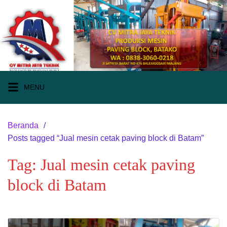
Langsung
ke
konten
MENU
Beranda
Posts tagged “Jual mesin cetak paving block di Batam”
Tag:
Jual mesin cetak paving
block di Batam