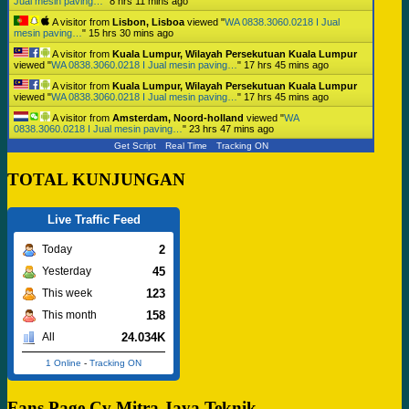
Jual mesin paving…
"
8 hrs 11 mins ago
A visitor from
Lisbon, Lisboa
viewed "
WA 0838.3060.0218 I Jual
mesin paving…
"
15 hrs 30 mins ago
A visitor from
Kuala Lumpur, Wilayah Persekutuan Kuala Lumpur
viewed "
WA 0838.3060.0218 I Jual mesin paving…
"
17 hrs 45 mins ago
A visitor from
Kuala Lumpur, Wilayah Persekutuan Kuala Lumpur
viewed "
WA 0838.3060.0218 I Jual mesin paving…
"
17 hrs 45 mins ago
A visitor from
Amsterdam, Noord-holland
viewed "
WA
0838.3060.0218 I Jual mesin paving…
"
23 hrs 47 mins ago
Get Script
Real Time
Tracking ON
TOTAL KUNJUNGAN
Live Traffic Feed
2
Today
45
Yesterday
123
This week
158
This month
24.034K
All
1 Online
-
Tracking ON
Fans Page Cv Mitra Jaya Teknik