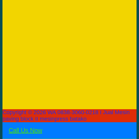
Copyright © 2026 WA 0838-3060-0218 I Jual Mesin
paving block II mesinpress batako
Call Us Now