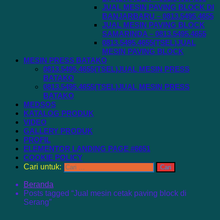
JUAL MESIN PAVING BLOCK DI
BANJARBARU – 0813.5495.4655
JUAL MESIN PAVING BLOCK
SAMARINDA – 0813.5495.4655
0813.5495.4655(TSEL)JUAL
MESIN PAVING BLOCK
MESIN PRESS BATAKO
0813.5495.4655(TSEL)JUAL MESIN PRESS
BATAKO
0813.5495.4655(TSEL)JUAL MESIN PRESS
BATAKO
MEDSOS
KATALOG PRODUK
VIDEO
GALLERY PRODUK
PROFIL
ELEMENTOR LANDING PAGE #6651
COOKIE POLICY
Cari untuk:
Beranda
Posts tagged “Jual mesin cetak paving block di
Serang”