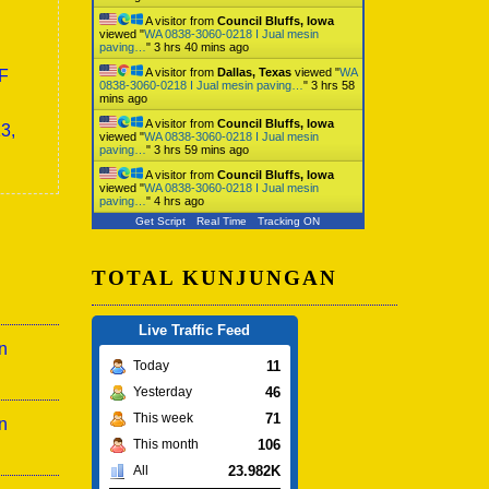
A visitor from
Council Bluffs, Iowa
viewed "
WA 0838-3060-0218 I Jual mesin
paving…
"
3 hrs 40 mins ago
A visitor from
Dallas, Texas
viewed "
WA
0F
0838-3060-0218 I Jual mesin paving…
"
3 hrs 58
mins ago
A visitor from
Council Bluffs, Iowa
3,
viewed "
WA 0838-3060-0218 I Jual mesin
paving…
"
3 hrs 59 mins ago
A visitor from
Council Bluffs, Iowa
viewed "
WA 0838-3060-0218 I Jual mesin
paving…
"
4 hrs ago
Get Script
Real Time
Tracking ON
TOTAL KUNJUNGAN
Live Traffic Feed
n
11
Today
46
Yesterday
71
This week
n
106
This month
23.982K
All