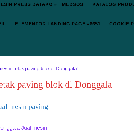
ESIN PRESS BATAKO
MEDSOS
KATALOG PROD
IL
ELEMENTOR LANDING PAGE #6651
COOKIE P
mesin cetak paving blok di Donggala”
etak paving blok di Donggala
ual mesin paving
Donggala Jual mesin