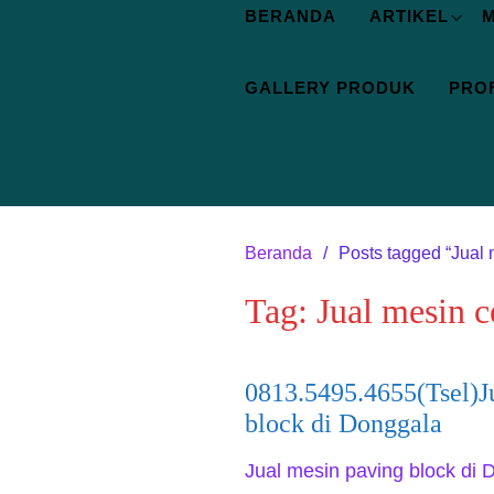
BERANDA
ARTIKEL
M
GALLERY PRODUK
PROF
Beranda
Posts tagged “Jual 
Tag:
Jual mesin c
0813.5495.4655(Tsel)J
block di Donggala
Jual mesin paving block di 