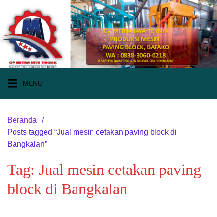
Langsung
ke
konten
MENU
Beranda
Posts tagged “Jual mesin cetakan paving block di
Bangkalan”
Tag:
Jual mesin cetakan paving
block di Bangkalan