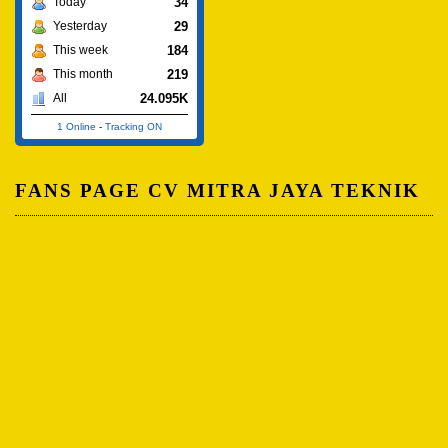
34
Today
29
Yesterday
184
This week
219
This month
24.095K
All
1 Online
-
Tracking ON
FANS PAGE CV MITRA JAYA TEKNIK