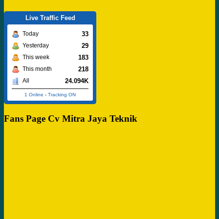
Live Traffic Feed
33
Today
29
Yesterday
183
This week
218
This month
24.094K
All
1 Online
-
Tracking ON
Fans Page Cv Mitra Jaya Teknik