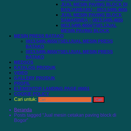
JUAL MESIN PAVING BLOCK DI
BANJARBARU – 0813.5495.4655
JUAL MESIN PAVING BLOCK
SAMARINDA – 0813.5495.4655
0813.5495.4655(TSEL)JUAL
MESIN PAVING BLOCK
MESIN PRESS BATAKO
0813.5495.4655(TSEL)JUAL MESIN PRESS
BATAKO
0813.5495.4655(TSEL)JUAL MESIN PRESS
BATAKO
MEDSOS
KATALOG PRODUK
VIDEO
GALLERY PRODUK
PROFIL
ELEMENTOR LANDING PAGE #6651
COOKIE POLICY
Cari untuk:
Beranda
Posts tagged “Jual mesin cetakan paving block di
Bogor”