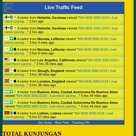
Live Traffic Feed
A visitor from
Helsinki, Uusimaa
viewed "
WA 0838.3060.0218 I Jual
mesin paving…
"
2 hrs ago
A visitor from
Helsinki, Uusimaa
viewed "
WA 0838.3060.0218 I Jual
mesin paving…
"
2 hrs ago
A visitor from
Nicosia, Lefkosia
viewed "
WA 0838.3060.0218 I Jual
mesin paving…
"
3 hrs 9 mins ago
A visitor from
Nicosia, Lefkosia
viewed "
WA 0838.3060.0218 I Jual
mesin paving…
"
3 hrs 9 mins ago
A visitor from
Los Angeles, California
viewed "
WA 0838.3060.0218 I
Jual mesin paving…
"
3 hrs 35 mins ago
A visitor from
Slough, England
viewed "
WA 0838.3060.0218 I Jual
mesin paving…
"
3 hrs 38 mins ago
A visitor from
London, England
viewed "
WA 0838.3060.0218 I Jual
mesin paving…
"
3 hrs 38 mins ago
A visitor from
Buenos Aires, Ciudad Autonoma De Buenos Aires
viewed "
WA 0838.3060.0218 I Jual mesin paving…
"
5 hrs 44 mins ago
A visitor from
Buenos Aires, Ciudad Autonoma De Buenos Aires
viewed "
WA 0838.3060.0218 I Jual mesin paving…
"
5 hrs 44 mins ago
A visitor from
Lisbon, Lisboa
viewed "
WA 0838.3060.0218 I Jual
mesin paving…
"
6 hrs 57 mins ago
Get Script
Real Time
Tracking ON
TOTAL KUNJUNGAN