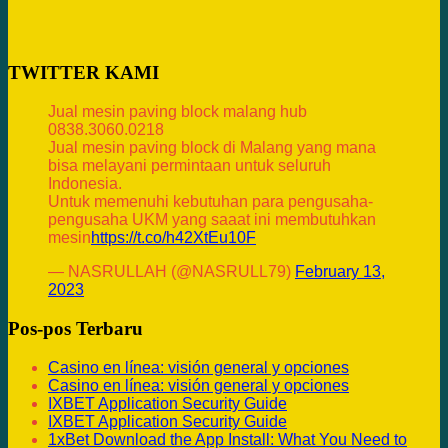
TWITTER KAMI
Jual mesin paving block malang hub
0838.3060.0218
Jual mesin paving block di Malang yang mana
bisa melayani permintaan untuk seluruh
Indonesia.
Untuk memenuhi kebutuhan para pengusaha-
pengusaha UKM yang saaat ini membutuhkan
mesin
https://t.co/h42XtEu10F
— NASRULLAH (@NASRULL79)
February 13,
2023
Pos-pos Terbaru
Casino en línea: visión general y opciones
Casino en línea: visión general y opciones
IXBET Application Security Guide
IXBET Application Security Guide
1xBet Download the App Install: What You Need to