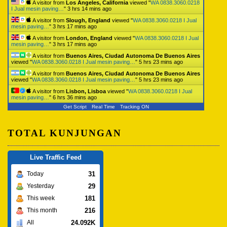
A visitor from
Los Angeles, California
viewed "
WA 0838.3060.0218
I Jual mesin paving…
"
3 hrs 14 mins ago
A visitor from
Slough, England
viewed "
WA 0838.3060.0218 I Jual
mesin paving…
"
3 hrs 17 mins ago
A visitor from
London, England
viewed "
WA 0838.3060.0218 I Jual
mesin paving…
"
3 hrs 17 mins ago
A visitor from
Buenos Aires, Ciudad Autonoma De Buenos Aires
viewed "
WA 0838.3060.0218 I Jual mesin paving…
"
5 hrs 23 mins ago
A visitor from
Buenos Aires, Ciudad Autonoma De Buenos Aires
viewed "
WA 0838.3060.0218 I Jual mesin paving…
"
5 hrs 23 mins ago
A visitor from
Lisbon, Lisboa
viewed "
WA 0838.3060.0218 I Jual
mesin paving…
"
6 hrs 36 mins ago
Get Script
Real Time
Tracking ON
TOTAL KUNJUNGAN
Live Traffic Feed
31
Today
29
Yesterday
181
This week
216
This month
24.092K
All