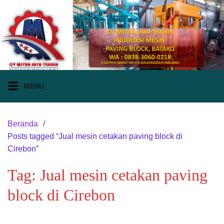
Langsung
ke
konten
MENU
Beranda
Posts tagged “Jual mesin cetakan paving block di
Cirebon”
Tag:
Jual mesin cetakan paving
block di Cirebon