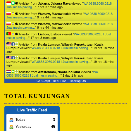
A visitor from
Jakarta, Jakarta Raya
viewed "
WA 0838.3060.0218 I
Jual mesin paving…
"
7 hrs 37 mins ago
A visitor from
Warsaw, Mazowieckie
viewed "
WA 0838.3060.0218 I
Jual mesin paving…
"
9 hrs 44 mins ago
A visitor from
Warsaw, Mazowieckie
viewed "
WA 0838.3060.0218 I
Jual mesin paving…
"
9 hrs 44 mins ago
A visitor from
Lisbon, Lisboa
viewed "
WA 0838.3060.0218 I Jual
mesin paving…
"
17 hrs 3 mins ago
A visitor from
Kuala Lumpur, Wilayah Persekutuan Kuala
Lumpur
viewed "
WA 0838.3060.0218 I Jual mesin paving…
"
19 hrs 18 mins
ago
A visitor from
Kuala Lumpur, Wilayah Persekutuan Kuala
Lumpur
viewed "
WA 0838.3060.0218 I Jual mesin paving…
"
19 hrs 18 mins
ago
A visitor from
Amsterdam, Noord-holland
viewed "
WA
0838.3060.0218 I Jual mesin paving…
"
1 day 1 hr ago
Get Script
Real Time
Tracking ON
TOTAL KUNJUNGAN
Live Traffic Feed
3
Today
45
Yesterday