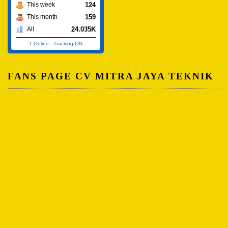
124
This week
159
This month
24.035K
All
1 Online
-
Tracking ON
FANS PAGE CV MITRA JAYA TEKNIK