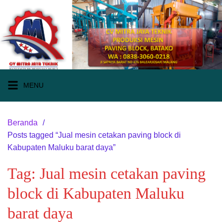
Langsung
ke
konten
MENU
Beranda
Posts tagged “Jual mesin cetakan paving block di
Kabupaten Maluku barat daya”
Tag:
Jual mesin cetakan paving
block di Kabupaten Maluku
barat daya