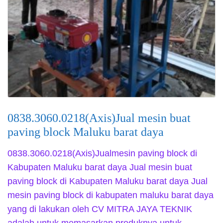
0838.3060.0218(Axis)Jual mesin buat
paving block Maluku barat daya
0838.3060.0218(Axis)Jualmesin paving block di
Kabupaten Maluku barat daya Jual mesin buat
paving block di Kabupaten Maluku barat daya Jual
mesin paving block di kabupaten maluku barat daya
yang di lakukan oleh CV MITRA JAYA TEKNIK
adalah untuk memasarkan produknya untuk