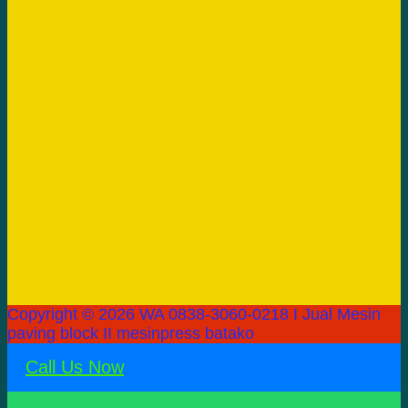
Copyright © 2026 WA 0838-3060-0218 I Jual Mesin
paving block II mesinpress batako
Call Us Now