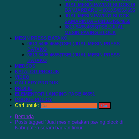
JUAL MESIN PAVING BLOCK DI
BANJARBARU – 0813.5495.4655
JUAL MESIN PAVING BLOCK
SAMARINDA – 0813.5495.4655
0813.5495.4655(TSEL)JUAL
MESIN PAVING BLOCK
MESIN PRESS BATAKO
0813.5495.4655(TSEL)JUAL MESIN PRESS
BATAKO
0813.5495.4655(TSEL)JUAL MESIN PRESS
BATAKO
MEDSOS
KATALOG PRODUK
VIDEO
GALLERY PRODUK
PROFIL
ELEMENTOR LANDING PAGE #6651
COOKIE POLICY
Cari untuk:
Beranda
Posts tagged “Jual mesin cetakan paving block di
Kabupaten seram bagian timur”