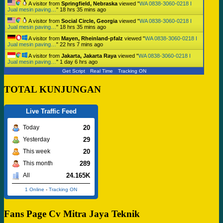
A visitor from
Springfield, Nebraska
viewed "
WA 0838-3060-0218 I
Jual mesin paving…
"
18 hrs 35 mins ago
A visitor from
Social Circle, Georgia
viewed "
WA 0838-3060-0218 I
Jual mesin paving…
"
18 hrs 35 mins ago
A visitor from
Mayen, Rheinland-pfalz
viewed "
WA 0838-3060-0218 I
Jual mesin paving…
"
22 hrs 7 mins ago
A visitor from
Jakarta, Jakarta Raya
viewed "
WA 0838-3060-0218 I
Jual mesin paving…
"
1 day 6 hrs ago
Get Script
Real Time
Tracking ON
TOTAL KUNJUNGAN
Live Traffic Feed
20
Today
29
Yesterday
20
This week
289
This month
24.165K
All
1 Online
-
Tracking ON
Fans Page Cv Mitra Jaya Teknik