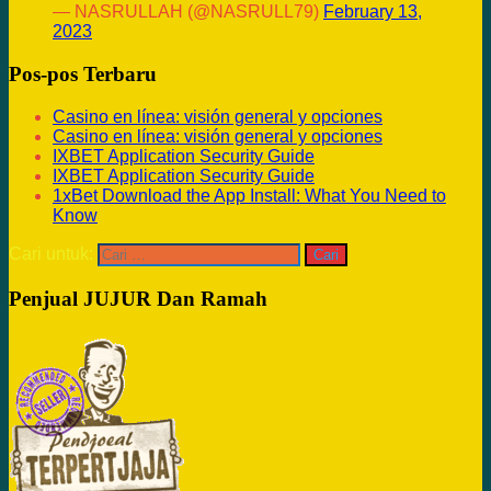
— NASRULLAH (@NASRULL79)
February 13,
2023
Pos-pos Terbaru
Casino en línea: visión general y opciones
Casino en línea: visión general y opciones
IXBET Application Security Guide
IXBET Application Security Guide
1xBet Download the App Install: What You Need to
Know
Cari untuk:
Penjual JUJUR Dan Ramah