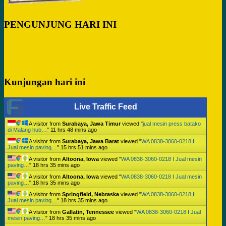
PENGUNJUNG HARI INI
Kunjungan hari ini
Live Traffic Feed
A visitor from
Surabaya, Jawa Timur
viewed "
jual mesin press batako
di Malang hub…
"
11 hrs 48 mins ago
A visitor from
Surabaya, Jawa Barat
viewed "
WA 0838-3060-0218 I
Jual mesin paving…
"
15 hrs 51 mins ago
A visitor from
Altoona, Iowa
viewed "
WA 0838-3060-0218 I Jual mesin
paving…
"
18 hrs 35 mins ago
A visitor from
Altoona, Iowa
viewed "
WA 0838-3060-0218 I Jual mesin
paving…
"
18 hrs 35 mins ago
A visitor from
Springfield, Nebraska
viewed "
WA 0838-3060-0218 I
Jual mesin paving…
"
18 hrs 35 mins ago
A visitor from
Gallatin, Tennessee
viewed "
WA 0838-3060-0218 I Jual
mesin paving…
"
18 hrs 35 mins ago