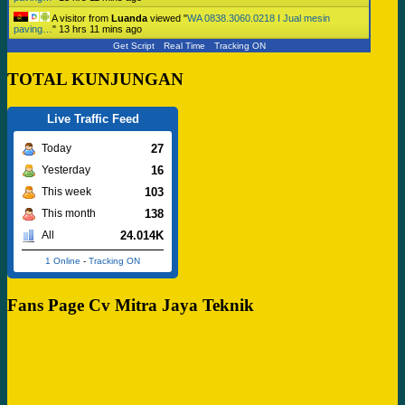
A visitor from
Luanda
viewed "
WA 0838.3060.0218 I Jual mesin
paving…
"
13 hrs 11 mins ago
Get Script
Real Time
Tracking ON
TOTAL KUNJUNGAN
Live Traffic Feed
27
Today
16
Yesterday
103
This week
138
This month
24.014K
All
1 Online
-
Tracking ON
Fans Page Cv Mitra Jaya Teknik