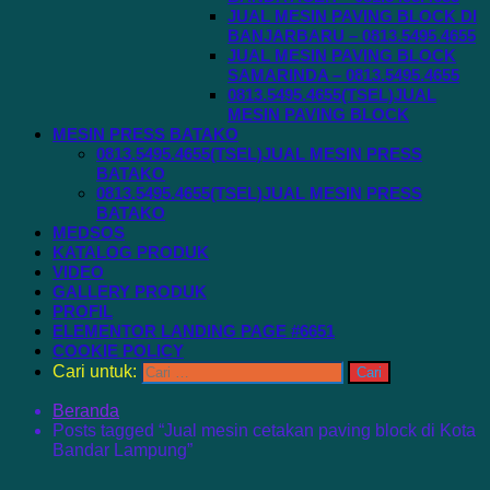
JUAL MESIN PAVING BLOCK DI
BANJARBARU – 0813.5495.4655
JUAL MESIN PAVING BLOCK
SAMARINDA – 0813.5495.4655
0813.5495.4655(TSEL)JUAL
MESIN PAVING BLOCK
MESIN PRESS BATAKO
0813.5495.4655(TSEL)JUAL MESIN PRESS
BATAKO
0813.5495.4655(TSEL)JUAL MESIN PRESS
BATAKO
MEDSOS
KATALOG PRODUK
VIDEO
GALLERY PRODUK
PROFIL
ELEMENTOR LANDING PAGE #6651
COOKIE POLICY
Cari untuk:
Beranda
Posts tagged “Jual mesin cetakan paving block di Kota
Bandar Lampung”