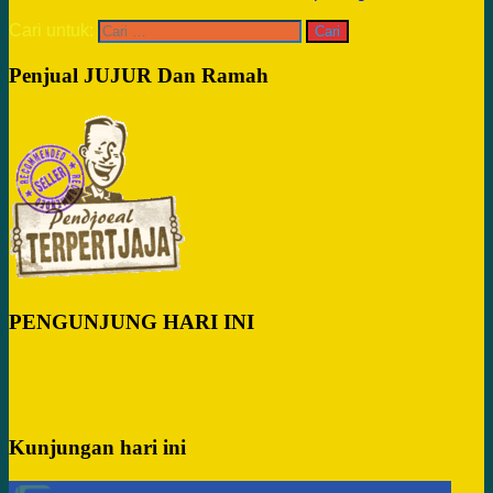
Cari untuk:
Penjual JUJUR Dan Ramah
PENGUNJUNG HARI INI
Kunjungan hari ini