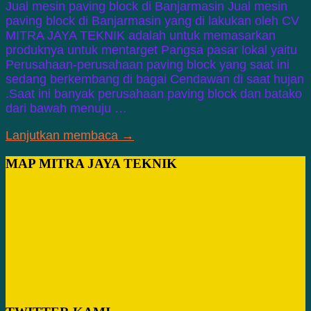
Jual mesin paving block di Banjarmasin Jual mesin
paving block di Banjarmasin yang di lakukan oleh CV
MITRA JAYA TEKNIK adalah untuk memasarkan
produknya untuk mentarget Pangsa pasar lokal yaitu
Perusahaan-perusahaan paving block yang saat ini
sedang berkembang di bagai Cendawan di saat hujan
.Saat ini banyak perusahaan paving block dan batako
dari bawah menuju …
Lanjutkan membaca →
MAP MITRA JAYA TEKNIK