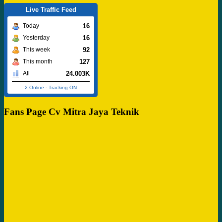
Live Traffic Feed
16
Today
16
Yesterday
92
This week
127
This month
24.003K
All
2 Online
-
Tracking ON
Fans Page Cv Mitra Jaya Teknik