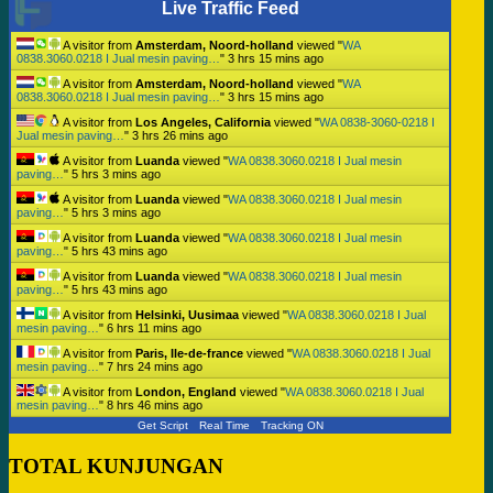
Live Traffic Feed
A visitor from
Amsterdam, Noord-holland
viewed "
WA
0838.3060.0218 I Jual mesin paving…
"
3 hrs 15 mins ago
A visitor from
Amsterdam, Noord-holland
viewed "
WA
0838.3060.0218 I Jual mesin paving…
"
3 hrs 15 mins ago
A visitor from
Los Angeles, California
viewed "
WA 0838-3060-0218 I
Jual mesin paving…
"
3 hrs 26 mins ago
A visitor from
Luanda
viewed "
WA 0838.3060.0218 I Jual mesin
paving…
"
5 hrs 3 mins ago
A visitor from
Luanda
viewed "
WA 0838.3060.0218 I Jual mesin
paving…
"
5 hrs 3 mins ago
A visitor from
Luanda
viewed "
WA 0838.3060.0218 I Jual mesin
paving…
"
5 hrs 43 mins ago
A visitor from
Luanda
viewed "
WA 0838.3060.0218 I Jual mesin
paving…
"
5 hrs 43 mins ago
A visitor from
Helsinki, Uusimaa
viewed "
WA 0838.3060.0218 I Jual
mesin paving…
"
6 hrs 11 mins ago
A visitor from
Paris, Ile-de-france
viewed "
WA 0838.3060.0218 I Jual
mesin paving…
"
7 hrs 24 mins ago
A visitor from
London, England
viewed "
WA 0838.3060.0218 I Jual
mesin paving…
"
8 hrs 46 mins ago
Get Script
Real Time
Tracking ON
TOTAL KUNJUNGAN