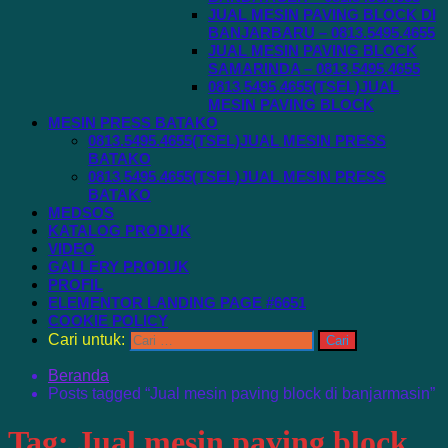
JUAL MESIN PAVING BLOCK DI
BANJARBARU – 0813.5495.4655
JUAL MESIN PAVING BLOCK
SAMARINDA – 0813.5495.4655
0813.5495.4655(TSEL)JUAL
MESIN PAVING BLOCK
MESIN PRESS BATAKO
0813.5495.4655(TSEL)JUAL MESIN PRESS
BATAKO
0813.5495.4655(TSEL)JUAL MESIN PRESS
BATAKO
MEDSOS
KATALOG PRODUK
VIDEO
GALLERY PRODUK
PROFIL
ELEMENTOR LANDING PAGE #6651
COOKIE POLICY
Cari untuk:
Beranda
Posts tagged “Jual mesin paving block di banjarmasin”
Tag:
Jual mesin paving block