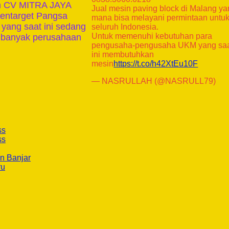
leh CV MITRA JAYA
Jual mesin paving block di Malang y
entarget Pangsa
mana bisa melayani permintaan untu
 yang saat ini sedang
seluruh Indonesia.
Untuk memenuhi kebutuhan para
i banyak perusahaan
pengusaha-pengusaha UKM yang sa
ini membutuhkan
mesin
https://t.co/h42XtEu10F
— NASRULLAH (@NASRULL79)
ss
ss
n Banjar
ru