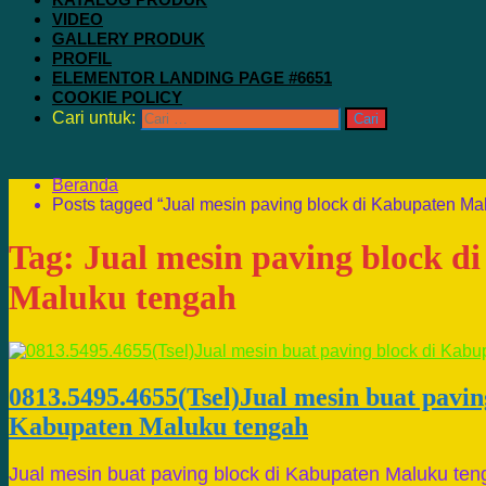
VIDEO
GALLERY PRODUK
PROFIL
ELEMENTOR LANDING PAGE #6651
COOKIE POLICY
Cari untuk:
Beranda
Posts tagged “Jual mesin paving block di Kabupaten Ma
Tag:
Jual mesin paving block d
Maluku tengah
0813.5495.4655(Tsel)Jual mesin buat pavin
Kabupaten Maluku tengah
Jual mesin buat paving block di Kabupaten Maluku ten