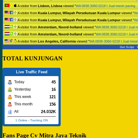
A visitor from
Lisbon, Lisboa
viewed "
WA 0838.3060.0218 I Jual mesin paving
A visitor from
Kuala Lumpur, Wilayah Persekutuan Kuala Lumpur
viewed "
WA
A visitor from
Kuala Lumpur, Wilayah Persekutuan Kuala Lumpur
viewed "
WA
A visitor from
Amsterdam, Noord-holland
viewed "
WA 0838.3060.0218 I Jual 
A visitor from
Amsterdam, Noord-holland
viewed "
WA 0838.3060.0218 I Jual 
A visitor from
Los Angeles, California
viewed "
WA 0838-3060-0218 I Jual mesi
Get Script
TOTAL KUNJUNGAN
Live Traffic Feed
45
Today
16
Yesterday
121
This week
156
This month
24.032K
All
1 Online
-
Tracking ON
Fans Page Cv Mitra Jaya Teknik