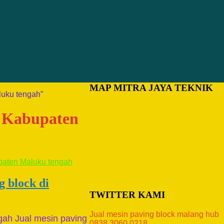
MAP MITRA JAYA TEKNIK
luku tengah”
i Kabupaten
g block di
TWITTER KAMI
Jual mesin paving block malang hub
gah Jual mesin paving
0838.3060.0218