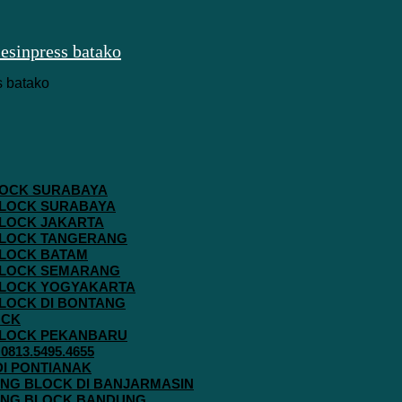
 BLOCK SURABAYA
 BLOCK SURABAYA
 BLOCK JAKARTA
G BLOCK TANGERANG
 BLOCK BATAM
G BLOCK SEMARANG
G BLOCK YOGYAKARTA
 BLOCK DI BONTANG
OCK
G BLOCK PEKANBARU
813.5495.4655
 DI PONTIANAK
AVING BLOCK DI BANJARMASIN
AVING BLOCK BANDUNG